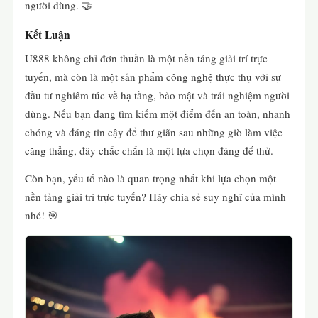
người dùng. 🤝
Kết Luận
U888 không chỉ đơn thuần là một nền tảng giải trí trực
tuyến, mà còn là một sản phẩm công nghệ thực thụ với sự
đầu tư nghiêm túc về hạ tầng, bảo mật và trải nghiệm người
dùng. Nếu bạn đang tìm kiếm một điểm đến an toàn, nhanh
chóng và đáng tin cậy để thư giãn sau những giờ làm việc
căng thẳng, đây chắc chắn là một lựa chọn đáng để thử.
Còn bạn, yếu tố nào là quan trọng nhất khi lựa chọn một
nền tảng giải trí trực tuyến? Hãy chia sẻ suy nghĩ của mình
nhé! 🎯