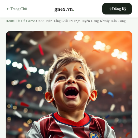
gnex.vn
.
Trang Chủ
Đăng Ký
Home
›
Tất Cả Game
›
U888: Nền Tảng Giải Trí Trực Tuyến Đang Khuấy Đảo Cộng