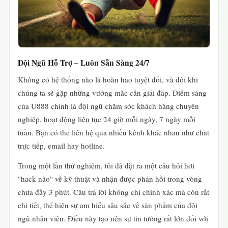
Đội Ngũ Hỗ Trợ – Luôn Sẵn Sàng 24/7
Không có hệ thống nào là hoàn hảo tuyệt đối, và đôi khi
chúng ta sẽ gặp những vướng mắc cần giải đáp. Điểm sáng
của U888 chính là đội ngũ chăm sóc khách hàng chuyên
nghiệp, hoạt động liên tục 24 giờ mỗi ngày, 7 ngày mỗi
tuần. Bạn có thể liên hệ qua nhiều kênh khác nhau như chat
trực tiếp, email hay hotline.
Trong một lần thử nghiệm, tôi đã đặt ra một câu hỏi hơi
"hack não" về kỹ thuật và nhận được phản hồi trong vòng
chưa đầy 3 phút. Câu trả lời không chỉ chính xác mà còn rất
chi tiết, thể hiện sự am hiểu sâu sắc về sản phẩm của đội
ngũ nhân viên. Điều này tạo nên sự tin tưởng rất lớn đối với