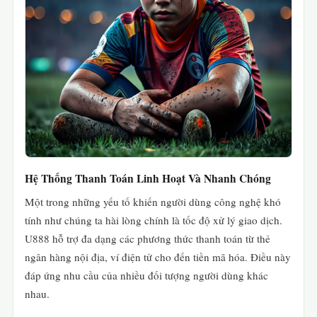
Hệ Thống Thanh Toán Linh Hoạt Và Nhanh Chóng
Một trong những yếu tố khiến người dùng công nghệ khó
tính như chúng ta hài lòng chính là tốc độ xử lý giao dịch.
U888 hỗ trợ đa dạng các phương thức thanh toán từ thẻ
ngân hàng nội địa, ví điện tử cho đến tiền mã hóa. Điều này
đáp ứng nhu cầu của nhiều đối tượng người dùng khác
nhau.