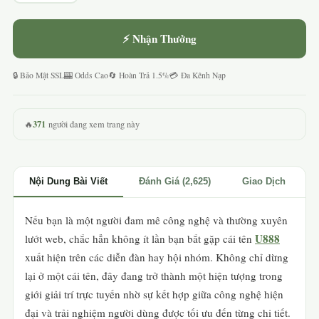
⚡ Nhận Thưởng
🔒 Bảo Mật SSL
🎰 Odds Cao
🔄 Hoàn Trả 1.5%
💳 Đa Kênh Nạp
371
🔥
người đang xem trang này
Nội Dung Bài Viết
Đánh Giá (2,625)
Giao Dịch
Nếu bạn là một người đam mê công nghệ và thường xuyên
U888
lướt web, chắc hẳn không ít lần bạn bắt gặp cái tên
xuất hiện trên các diễn đàn hay hội nhóm. Không chỉ dừng
lại ở một cái tên, đây đang trở thành một hiện tượng trong
giới giải trí trực tuyến nhờ sự kết hợp giữa công nghệ hiện
đại và trải nghiệm người dùng được tối ưu đến từng chi tiết.