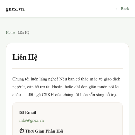
gnex.vn
.
← Back
Home
› Liên Hệ
Liên Hệ
Chúng tôi luôn lắng nghe! Nếu bạn có thắc mắc về giao dịch
nạp/rút, cần hỗ trợ tài khoản, hoặc chỉ đơn giản muốn nói lời
chào — đội ngũ CSKH của chúng tôi luôn sẵn sàng hỗ trợ.
📧 Email
info@gnex.vn
⏱ Thời Gian Phản Hồi