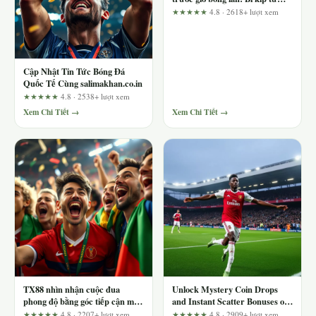
dân chuyên
★★★★★
4.8 · 2618+ lượt xem
Cập Nhật Tin Tức Bóng Đá
Quốc Tế Cùng salimakhan.co.in
★★★★★
4.8 · 2538+ lượt xem
Xem Chi Tiết →
Xem Chi Tiết →
TX88 nhìn nhận cuộc đua
Unlock Mystery Coin Drops
phong độ bằng góc tiếp cận mới:
and Instant Scatter Bonuses on
Khi dữ liệu biết nói
789club – What Are They
★★★★★
4.8 · 2207+ lượt xem
★★★★★
4.8 · 2909+ lượt xem