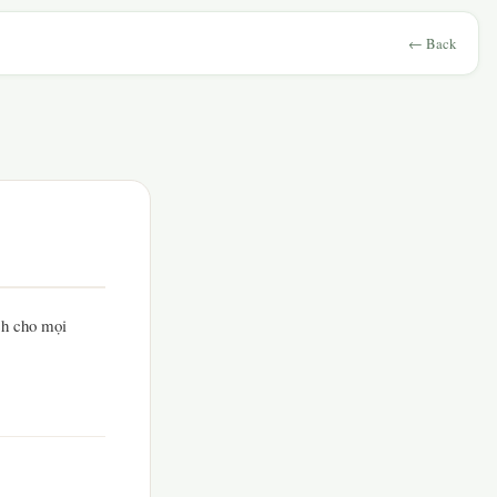
← Back
ch cho mọi