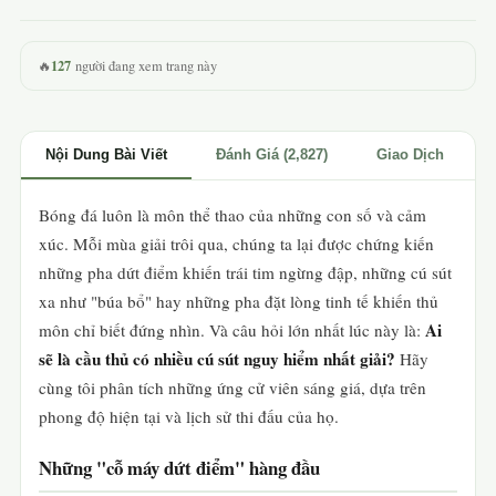
127
🔥
người đang xem trang này
Nội Dung Bài Viết
Đánh Giá (2,827)
Giao Dịch
Bóng đá luôn là môn thể thao của những con số và cảm
xúc. Mỗi mùa giải trôi qua, chúng ta lại được chứng kiến
những pha dứt điểm khiến trái tim ngừng đập, những cú sút
xa như "búa bổ" hay những pha đặt lòng tinh tế khiến thủ
Ai
môn chỉ biết đứng nhìn. Và câu hỏi lớn nhất lúc này là:
sẽ là cầu thủ có nhiều cú sút nguy hiểm nhất giải?
Hãy
cùng tôi phân tích những ứng cử viên sáng giá, dựa trên
phong độ hiện tại và lịch sử thi đấu của họ.
Những "cỗ máy dứt điểm" hàng đầu