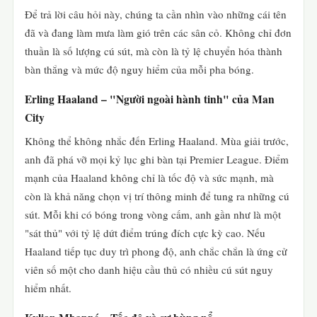
Để trả lời câu hỏi này, chúng ta cần nhìn vào những cái tên
đã và đang làm mưa làm gió trên các sân cỏ. Không chỉ đơn
thuần là số lượng cú sút, mà còn là tỷ lệ chuyển hóa thành
bàn thắng và mức độ nguy hiểm của mỗi pha bóng.
Erling Haaland – "Người ngoài hành tinh" của Man
City
Không thể không nhắc đến Erling Haaland. Mùa giải trước,
anh đã phá vỡ mọi kỷ lục ghi bàn tại Premier League. Điểm
mạnh của Haaland không chỉ là tốc độ và sức mạnh, mà
còn là khả năng chọn vị trí thông minh để tung ra những cú
sút. Mỗi khi có bóng trong vòng cấm, anh gần như là một
"sát thủ" với tỷ lệ dứt điểm trúng đích cực kỳ cao. Nếu
Haaland tiếp tục duy trì phong độ, anh chắc chắn là ứng cử
viên số một cho danh hiệu cầu thủ có nhiều cú sút nguy
hiểm nhất.