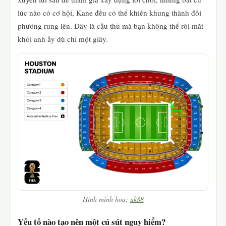
lúc nào có cơ hội, Kane đều có thể khiến khung thành đối
phương rung lên. Đây là cầu thủ mà bạn không thể rời mắt
khỏi anh ấy dù chỉ một giây.
Hình minh hoạ:
uk88
Yếu tố nào tạo nên một cú sút nguy hiểm?