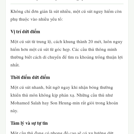
Không chỉ đơn giản là sút nhiều, một cú sút nguy hiểm còn
phụ thuộc vào nhiều yếu tố:
Vị trí dứt điểm
Một cú sút từ trung lộ, cách khung thành 20 mét, luôn nguy
hiểm hơn một cú sút từ góc hẹp. Các cầu thủ thông minh
thường biết cách di chuyển để tìm ra khoảng trống thuận lợi
nhất.
Thời điểm dứt điểm
Một cú sút nhanh, bất ngờ ngay khi nhận bóng thường
khiến thủ môn không kịp phản xạ. Những cầu thủ như
Mohamed Salah hay Son Heung-min rất giỏi trong khoản
này.
Tâm lý và sự tự tin
Một cầu thủ đang có phong độ cao sẽ có xu hướng dứt