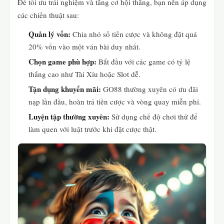
Để tối ưu trải nghiệm và tăng cơ hội thắng, bạn nên áp dụng
các chiến thuật sau:
Quản lý vốn:
Chia nhỏ số tiền cược và không đặt quá
20% vốn vào một ván bài duy nhất.
Chọn game phù hợp:
Bắt đầu với các game có tỷ lệ
thắng cao như Tài Xỉu hoặc Slot dễ.
Tận dụng khuyến mãi:
GO88 thường xuyên có ưu đãi
nạp lần đầu, hoàn trả tiền cược và vòng quay miễn phí.
Luyện tập thường xuyên:
Sử dụng chế độ chơi thử để
làm quen với luật trước khi đặt cược thật.