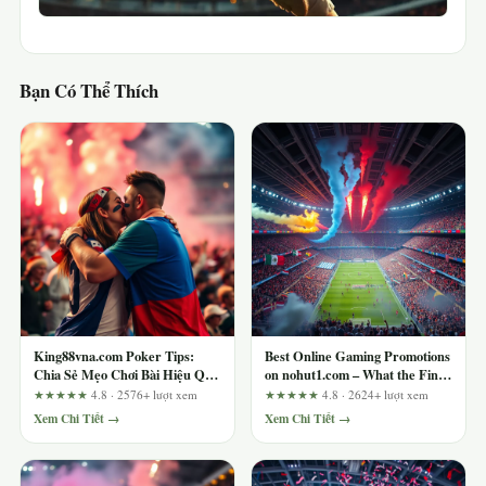
Bạn Có Thể Thích
King88vna.com Poker Tips:
Best Online Gaming Promotions
Chia Sẻ Mẹo Chơi Bài Hiệu Quả
on nohut1.com – What the Fine
Cho Người Mới
Print Really Means
★★★★★
4.8 · 2576+ lượt xem
★★★★★
4.8 · 2624+ lượt xem
Xem Chi Tiết →
Xem Chi Tiết →