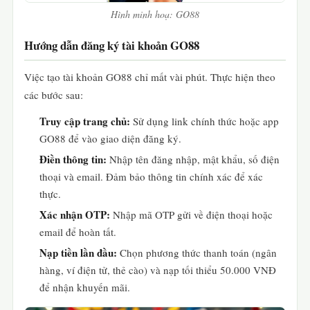
Hình minh hoạ: GO88
Hướng dẫn đăng ký tài khoản GO88
Việc tạo tài khoản GO88 chỉ mất vài phút. Thực hiện theo
các bước sau:
Truy cập trang chủ:
Sử dụng link chính thức hoặc app
GO88 để vào giao diện đăng ký.
Điền thông tin:
Nhập tên đăng nhập, mật khẩu, số điện
thoại và email. Đảm bảo thông tin chính xác để xác
thực.
Xác nhận OTP:
Nhập mã OTP gửi về điện thoại hoặc
email để hoàn tất.
Nạp tiền lần đầu:
Chọn phương thức thanh toán (ngân
hàng, ví điện tử, thẻ cào) và nạp tối thiểu 50.000 VNĐ
để nhận khuyến mãi.