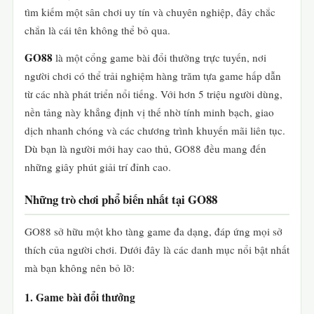
tìm kiếm một sân chơi uy tín và chuyên nghiệp, đây chắc
chắn là cái tên không thể bỏ qua.
GO88
là một cổng game bài đổi thưởng trực tuyến, nơi
người chơi có thể trải nghiệm hàng trăm tựa game hấp dẫn
từ các nhà phát triển nổi tiếng. Với hơn 5 triệu người dùng,
nền tảng này khẳng định vị thế nhờ tính minh bạch, giao
dịch nhanh chóng và các chương trình khuyến mãi liên tục.
Dù bạn là người mới hay cao thủ, GO88 đều mang đến
những giây phút giải trí đỉnh cao.
Những trò chơi phổ biến nhất tại GO88
GO88 sở hữu một kho tàng game đa dạng, đáp ứng mọi sở
thích của người chơi. Dưới đây là các danh mục nổi bật nhất
mà bạn không nên bỏ lỡ:
1. Game bài đổi thưởng