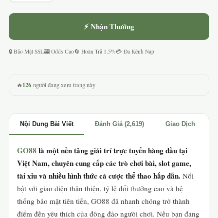
⚡ Nhận Thưởng
🔒 Bảo Mật SSL
🎰 Odds Cao
🔄 Hoàn Trả 1.5%
💳 Đa Kênh Nạp
126
🔥
người đang xem trang này
Nội Dung Bài Viết
Đánh Giá (2,619)
Giao Dịch
GO88
là một nền tảng giải trí trực tuyến hàng đầu tại
Việt Nam, chuyên cung cấp các trò chơi bài, slot game,
tài xỉu và nhiều hình thức cá cược thể thao hấp dẫn.
Nổi
bật với giao diện thân thiện, tỷ lệ đổi thưởng cao và hệ
thống bảo mật tiên tiến, GO88 đã nhanh chóng trở thành
điểm đến yêu thích của đông đảo người chơi. Nếu bạn đang