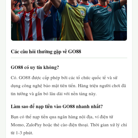
Các câu hỏi thường gặp về GO88
GO88 có uy tín không?
Có. GO88 được cấp phép bởi các tổ chức quốc tế và sử
dụng công nghệ bảo mật tiên tiến. Hàng triệu người chơi đã
tin tưởng và gắn bó lâu dài với nền tảng này.
Làm sao để nạp tiền vào GO88 nhanh nhất?
Bạn có thể nạp tiền qua ngân hàng nội địa, ví điện tử
Momo, ZaloPay hoặc thẻ cào điện thoại. Thời gian xử lý chỉ
từ 1-3 phút.