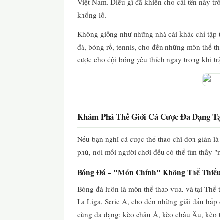
Việt Nam. Điều gì đã khiến cho cái tên này trở
khổng lồ.
Không giống như những nhà cái khác chỉ tập 
đá, bóng rổ, tennis, cho đến những môn thể tha
cược cho đội bóng yêu thích ngay trong khi tr
Khám Phá Thế Giới Cá Cược Đa Dạng T
Nếu bạn nghĩ cá cược thể thao chỉ đơn giản là
phú, nơi mỗi người chơi đều có thể tìm thấy "
Bóng Đá – "Món Chính" Không Thể Thiế
Bóng đá luôn là môn thể thao vua, và tại Thể
La Liga, Serie A, cho đến những giải đấu hấp
cùng đa dạng: kèo châu Á, kèo châu Âu, kèo tà