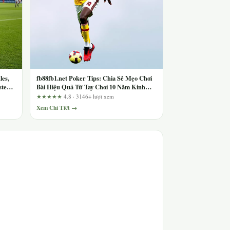
les,
fb88fb1.net Poker Tips: Chia Sẻ Mẹo Chơi
stent
Bài Hiệu Quả Từ Tay Chơi 10 Năm Kinh
Nghiệm
★★★★★
4.8 · 3146+ lượt xem
Xem Chi Tiết →