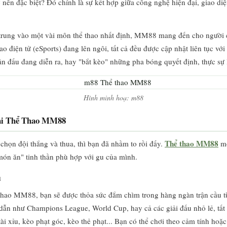
 nên đặc biệt? Đó chính là sự kết hợp giữa công nghệ hiện đại, giao diệ
trung vào một vài môn thể thao nhất định, MM88 mang đến cho người ch
o điện tử (eSports) đang lên ngôi, tất cả đều được cập nhật liên tục với
ận đấu đang diễn ra, hay "bắt kèo" những pha bóng quyết định, thực sự
Hình minh hoạ: m88
ại Thể Thao MM88
Thể thao MM88
 chọn đội thắng và thua, thì bạn đã nhầm to rồi đấy.
mở
món ăn" tinh thần phù hợp với gu của mình.
u
 thao MM88, bạn sẽ được thỏa sức đắm chìm trong hàng ngàn trận cầu từ
 dẫn như Champions League, World Cup, hay cả các giải đấu nhỏ lẻ, tất
i xỉu, kèo phạt góc, kèo thẻ phạt... Bạn có thể chơi theo cảm tính hoặc