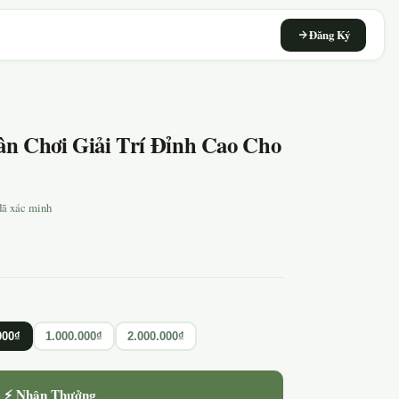
Đăng Ký
n Chơi Giải Trí Đỉnh Cao Cho
 đã xác minh
000₫
1.000.000₫
2.000.000₫
⚡ Nhận Thưởng