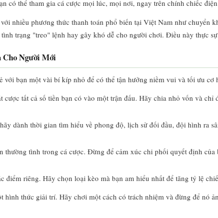
có thể tham gia cá cược mọi lúc, mọi nơi, ngay trên chính chiếc điện
 với nhiều phương thức thanh toán phổ biến tại Việt Nam như chuyển kho
ình trạng "treo" lệnh hay gây khó dễ cho người chơi. Điều này thực sự t
ả Cho Người Mới
 với bạn một vài bí kíp nhỏ để có thể tận hưởng niềm vui và tối ưu cơ 
 cược tất cả số tiền bạn có vào một trận đấu. Hãy chia nhỏ vốn và chỉ
hãy dành thời gian tìm hiểu về phong độ, lịch sử đối đầu, đội hình ra sâ
 thường tình trong cá cược. Đừng để cảm xúc chi phối quyết định của b
c điểm riêng. Hãy chọn loại kèo mà bạn am hiểu nhất để tăng tỷ lệ chi
một hình thức giải trí. Hãy chơi một cách có trách nhiệm và đừng để nó