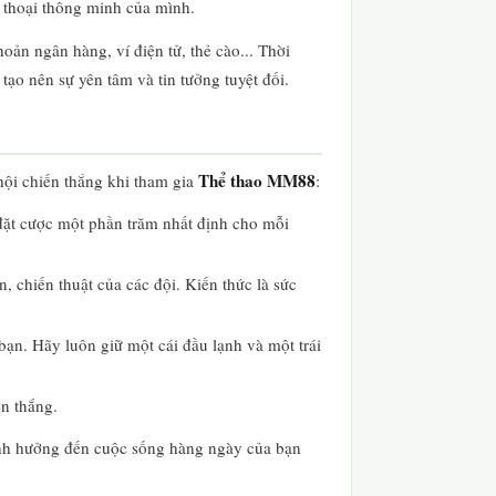
 thoại thông minh của mình.
ản ngân hàng, ví điện tử, thẻ cào... Thời
ạo nên sự yên tâm và tin tưởng tuyệt đối.
Thể thao MM88
hội chiến thắng khi tham gia
:
 đặt cược một phần trăm nhất định cho mỗi
n, chiến thuật của các đội. Kiến thức là sức
ạn. Hãy luôn giữ một cái đầu lạnh và một trái
ến thắng.
 ảnh hưởng đến cuộc sống hàng ngày của bạn