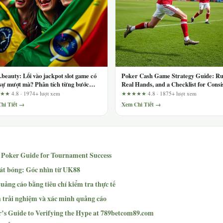
beauty: Lối vào jackpot slot game có
Poker Cash Game Strategy Guide: Ru
sự mượt mà? Phân tích từng bước
Real Hands, and a Checklist for Consi
người dùng
Results
★★★
4.8 · 1974+ lượt xem
★★★★★
4.8 · 1875+ lượt xem
hi Tiết →
Xem Chi Tiết →
p Poker Guide for Tournament Success
soát bóng: Góc nhìn từ UK88
uảng cáo bằng tiêu chí kiểm tra thực tế
h trải nghiệm và xác minh quảng cáo
s Guide to Verifying the Hype at 789betcom89.com