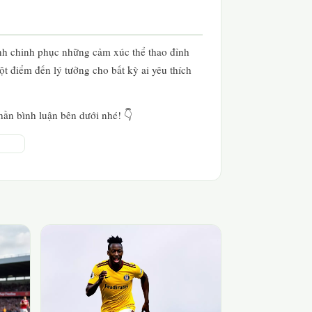
ình chinh phục những cảm xúc thể thao đỉnh
ột điểm đến lý tưởng cho bất kỳ ai yêu thích
hần bình luận bên dưới nhé! 👇