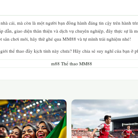
nhà cái, mà còn là một người bạn đồng hành đáng tin cậy trên hành tr
ấp dẫn, giao diện thân thiện và dịch vụ chuyên nghiệp, đây thực sự là m
ột sân chơi mới, hãy thử ghé qua MM88 và tự mình trải nghiệm nhé!
giới thể thao đầy kịch tính này chưa? Hãy chia sẻ suy nghĩ của bạn ở p