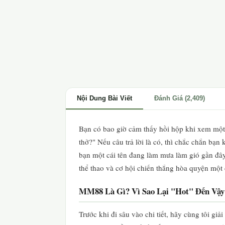
Nội Dung Bài Viết
Đánh Giá (2,409)
Bạn có bao giờ cảm thấy hồi hộp khi xem một 
thở?" Nếu câu trả lời là có, thì chắc chắn bạn 
bạn một cái tên đang làm mưa làm gió gần đâ
thể thao và cơ hội chiến thắng hòa quyện một
MM88 Là Gì? Vì Sao Lại "Hot" Đến Vậy
Trước khi đi sâu vào chi tiết, hãy cùng tôi g