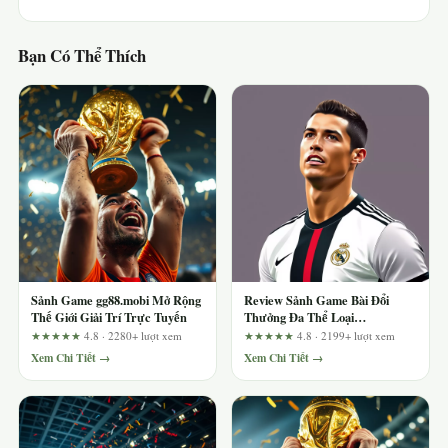
Bạn Có Thể Thích
Sảnh Game gg88.mobi Mở Rộng
Review Sảnh Game Bài Đổi
Thế Giới Giải Trí Trực Tuyến
Thưởng Đa Thể Loại
kp88.health: Phân Tích Theo Độ
★★★★★
4.8 · 2280+ lượt xem
★★★★★
4.8 · 2199+ lượt xem
Khó, Nhịp Chơi Và Quản Lý
Xem Chi Tiết →
Xem Chi Tiết →
Vốn