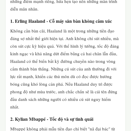
những điểm mạnh riêng, hứa hẹn tạo nên những màn trình
diễn mãn nhãn.
1. Erling Haaland - Cỗ máy săn bàn không cảm xúc
Không cần bàn cãi, Haaland là một trong những tiền đạo
đáng sợ nhất thế giới hiện tại. Anh không chỉ sút nhiều, mà
còn sút cực kỳ hiệu quả. Với thể hình lý tưởng, tốc độ đáng
kinh ngạc và khả năng dứt điểm bằng cả hai chân lẫn đầu,
Haaland có thể biến bất kỳ đường chuyền nào trong vòng
cấm thành bàn thắng. Những cú sút của anh thường đi với
lực rất mạnh, khiến các thủ môn dù có đọc được hướng
bóng cũng khó lòng cản phá. Nếu Haaland duy trì được
phong độ như mùa trước, anh chắc chắn sẽ là cái tên đứng
đầu danh sách những người có nhiều cú sút nguy hiểm
nhất.
2. Kylian Mbappé - Tốc độ và sự tinh quái
Mbappé không phải mẫu tiền đạo chỉ biết "nã đại bác" từ