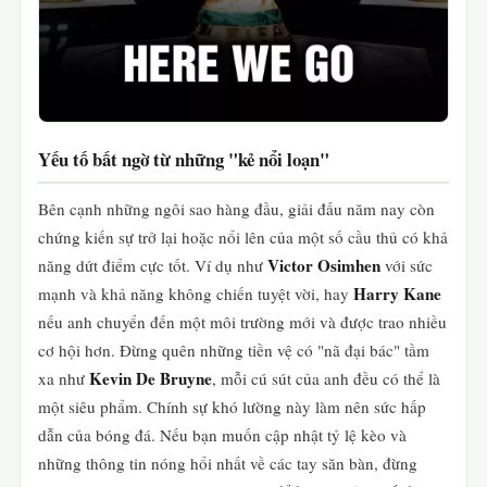
Yếu tố bất ngờ từ những "kẻ nổi loạn"
Bên cạnh những ngôi sao hàng đầu, giải đấu năm nay còn
chứng kiến sự trở lại hoặc nổi lên của một số cầu thủ có khả
Victor Osimhen
năng dứt điểm cực tốt. Ví dụ như
với sức
Harry Kane
mạnh và khả năng không chiến tuyệt vời, hay
nếu anh chuyển đến một môi trường mới và được trao nhiều
cơ hội hơn. Đừng quên những tiền vệ có "nã đại bác" tầm
Kevin De Bruyne
xa như
, mỗi cú sút của anh đều có thể là
một siêu phẩm. Chính sự khó lường này làm nên sức hấp
dẫn của bóng đá. Nếu bạn muốn cập nhật tỷ lệ kèo và
những thông tin nóng hổi nhất về các tay săn bàn, đừng