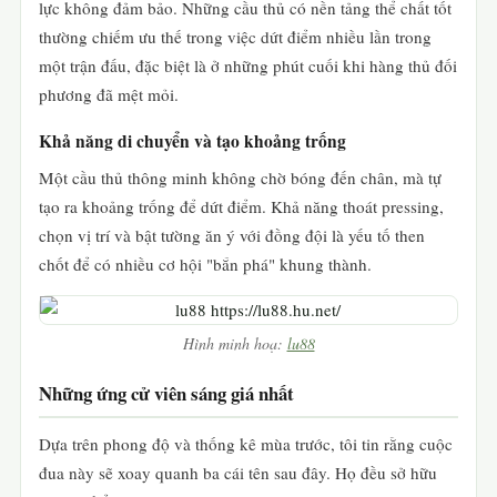
lực không đảm bảo. Những cầu thủ có nền tảng thể chất tốt
thường chiếm ưu thế trong việc dứt điểm nhiều lần trong
một trận đấu, đặc biệt là ở những phút cuối khi hàng thủ đối
phương đã mệt mỏi.
Khả năng di chuyển và tạo khoảng trống
Một cầu thủ thông minh không chờ bóng đến chân, mà tự
tạo ra khoảng trống để dứt điểm. Khả năng thoát pressing,
chọn vị trí và bật tường ăn ý với đồng đội là yếu tố then
chốt để có nhiều cơ hội "bắn phá" khung thành.
Hình minh hoạ:
lu88
Những ứng cử viên sáng giá nhất
Dựa trên phong độ và thống kê mùa trước, tôi tin rằng cuộc
đua này sẽ xoay quanh ba cái tên sau đây. Họ đều sở hữu