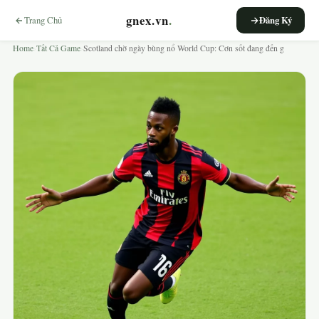
gnex.vn
.
Trang Chủ
Đăng Ký
Home
›
Tất Cả Game
›
Scotland chờ ngày bùng nổ World Cup: Cơn sốt đang đến g