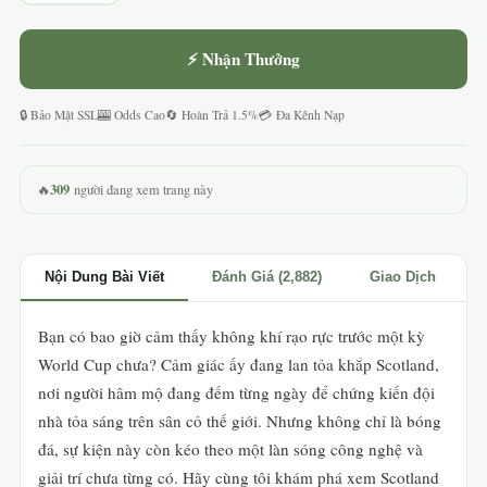
⚡ Nhận Thưởng
🔒 Bảo Mật SSL
🎰 Odds Cao
🔄 Hoàn Trả 1.5%
💳 Đa Kênh Nạp
309
🔥
người đang xem trang này
Nội Dung Bài Viết
Đánh Giá (2,882)
Giao Dịch
Bạn có bao giờ cảm thấy không khí rạo rực trước một kỳ
World Cup chưa? Cảm giác ấy đang lan tỏa khắp Scotland,
nơi người hâm mộ đang đếm từng ngày để chứng kiến đội
nhà tỏa sáng trên sân cỏ thế giới. Nhưng không chỉ là bóng
đá, sự kiện này còn kéo theo một làn sóng công nghệ và
giải trí chưa từng có. Hãy cùng tôi khám phá xem Scotland