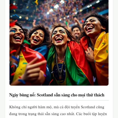
Ngày bùng nổ: Scotland sẵn sàng cho mọi thử thách
Không chỉ người hâm mộ, mà cả đội tuyển Scotland cũng
đang trong trạng thái sẵn sàng cao nhất. Các buổi tập luyện