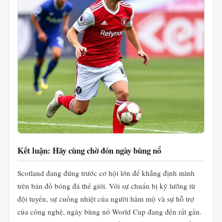
Kết luận: Hãy cùng chờ đón ngày bùng nổ
Scotland đang đứng trước cơ hội lớn để khẳng định mình
trên bản đồ bóng đá thế giới. Với sự chuẩn bị kỹ lưỡng từ
đội tuyển, sự cuồng nhiệt của người hâm mộ và sự hỗ trợ
của công nghệ, ngày bùng nổ World Cup đang đến rất gần.