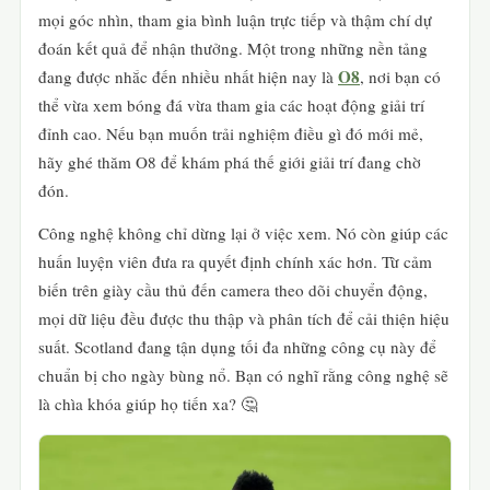
mọi góc nhìn, tham gia bình luận trực tiếp và thậm chí dự
đoán kết quả để nhận thưởng. Một trong những nền tảng
O8
đang được nhắc đến nhiều nhất hiện nay là
, nơi bạn có
thể vừa xem bóng đá vừa tham gia các hoạt động giải trí
đỉnh cao. Nếu bạn muốn trải nghiệm điều gì đó mới mẻ,
hãy ghé thăm O8 để khám phá thế giới giải trí đang chờ
đón.
Công nghệ không chỉ dừng lại ở việc xem. Nó còn giúp các
huấn luyện viên đưa ra quyết định chính xác hơn. Từ cảm
biến trên giày cầu thủ đến camera theo dõi chuyển động,
mọi dữ liệu đều được thu thập và phân tích để cải thiện hiệu
suất. Scotland đang tận dụng tối đa những công cụ này để
chuẩn bị cho ngày bùng nổ. Bạn có nghĩ rằng công nghệ sẽ
là chìa khóa giúp họ tiến xa? 🤔