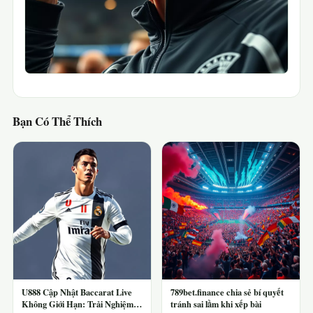
Bạn Có Thể Thích
U888 Cập Nhật Baccarat Live
789bet.finance chia sẻ bí quyết
Không Giới Hạn: Trải Nghiệm
tránh sai lầm khi xếp bài