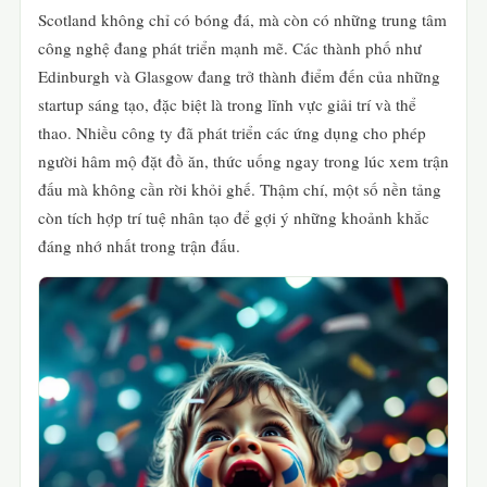
Scotland không chỉ có bóng đá, mà còn có những trung tâm
công nghệ đang phát triển mạnh mẽ. Các thành phố như
Edinburgh và Glasgow đang trở thành điểm đến của những
startup sáng tạo, đặc biệt là trong lĩnh vực giải trí và thể
thao. Nhiều công ty đã phát triển các ứng dụng cho phép
người hâm mộ đặt đồ ăn, thức uống ngay trong lúc xem trận
đấu mà không cần rời khỏi ghế. Thậm chí, một số nền tảng
còn tích hợp trí tuệ nhân tạo để gợi ý những khoảnh khắc
đáng nhớ nhất trong trận đấu.