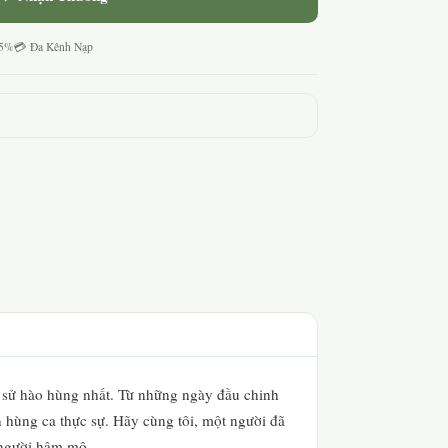
.5%
💳 Đa Kênh Nạp
 sử hào hùng nhất. Từ những ngày đầu chinh
 hùng ca thực sự. Hãy cùng tôi, một người đã
 người hâm mộ.