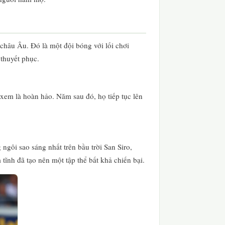
hâu Âu. Đó là một đội bóng với lối chơi
thuyết phục.
 xem là hoàn hảo. Năm sau đó, họ tiếp tục lên
gôi sao sáng nhất trên bầu trời San Siro,
tĩnh đã tạo nên một tập thể bất khả chiến bại.