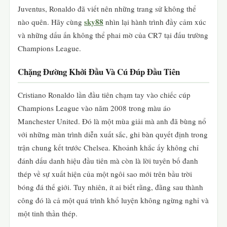
Juventus, Ronaldo đã viết nên những trang sử không thể
sky88
nào quên. Hãy cùng
nhìn lại hành trình đầy cảm xúc
và những dấu ấn không thể phai mờ của CR7 tại đấu trường
Champions League.
Chặng Đường Khởi Đầu Và Cú Đúp Đầu Tiên
Cristiano Ronaldo lần đầu tiên chạm tay vào chiếc cúp
Champions League vào năm 2008 trong màu áo
Manchester United. Đó là một mùa giải mà anh đã bùng nổ
với những màn trình diễn xuất sắc, ghi bàn quyết định trong
trận chung kết trước Chelsea. Khoảnh khắc ấy không chỉ
đánh dấu danh hiệu đầu tiên mà còn là lời tuyên bố đanh
thép về sự xuất hiện của một ngôi sao mới trên bầu trời
bóng đá thế giới. Tuy nhiên, ít ai biết rằng, đằng sau thành
công đó là cả một quá trình khổ luyện không ngừng nghỉ và
một tinh thần thép.