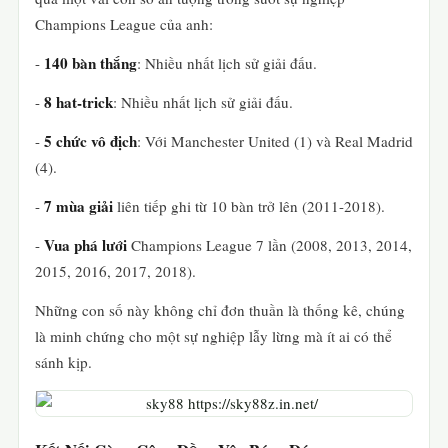
Champions League của anh:
140 bàn thắng
-
: Nhiều nhất lịch sử giải đấu.
8 hat-trick
-
: Nhiều nhất lịch sử giải đấu.
5 chức vô địch
-
: Với Manchester United (1) và Real Madrid
(4).
7 mùa giải
-
liên tiếp ghi từ 10 bàn trở lên (2011-2018).
Vua phá lưới
-
Champions League 7 lần (2008, 2013, 2014,
2015, 2016, 2017, 2018).
Những con số này không chỉ đơn thuần là thống kê, chúng
là minh chứng cho một sự nghiệp lẫy lừng mà ít ai có thể
sánh kịp.