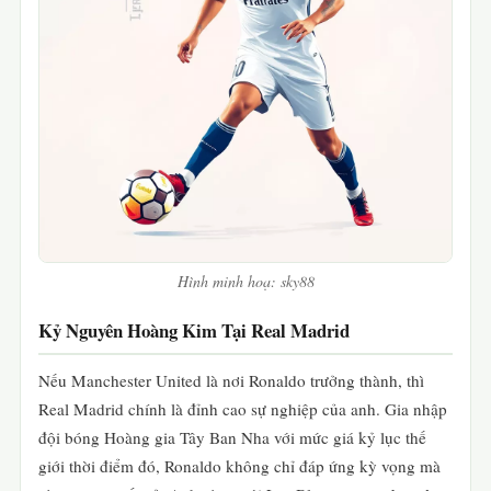
Hình minh hoạ: sky88
Kỷ Nguyên Hoàng Kim Tại Real Madrid
Nếu Manchester United là nơi Ronaldo trưởng thành, thì
Real Madrid chính là đỉnh cao sự nghiệp của anh. Gia nhập
đội bóng Hoàng gia Tây Ban Nha với mức giá kỷ lục thế
giới thời điểm đó, Ronaldo không chỉ đáp ứng kỳ vọng mà