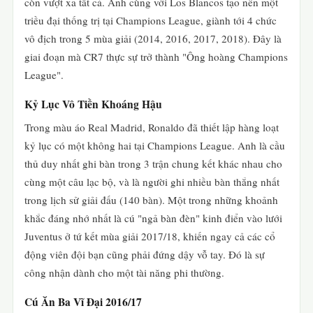
còn vượt xa tất cả. Anh cùng với Los Blancos tạo nên một
triều đại thống trị tại Champions League, giành tới 4 chức
vô địch trong 5 mùa giải (2014, 2016, 2017, 2018). Đây là
giai đoạn mà CR7 thực sự trở thành "Ông hoàng Champions
League".
Kỷ Lục Vô Tiền Khoáng Hậu
Trong màu áo Real Madrid, Ronaldo đã thiết lập hàng loạt
kỷ lục có một không hai tại Champions League. Anh là cầu
thủ duy nhất ghi bàn trong 3 trận chung kết khác nhau cho
cùng một câu lạc bộ, và là người ghi nhiều bàn thắng nhất
trong lịch sử giải đấu (140 bàn). Một trong những khoảnh
khắc đáng nhớ nhất là cú "ngả bàn đèn" kinh điển vào lưới
Juventus ở tứ kết mùa giải 2017/18, khiến ngay cả các cổ
động viên đội bạn cũng phải đứng dậy vỗ tay. Đó là sự
công nhận dành cho một tài năng phi thường.
Cú Ăn Ba Vĩ Đại 2016/17