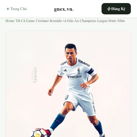
gnex.vn
.
Trang Chủ
Đăng Ký
Home
›
Tất Cả Game
›
Cristiano Ronaldo và Dấu Ấn Champions League Được Nhìn