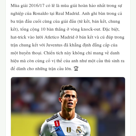
Mùa giải 2016/17 có lẽ là mùa giải hoàn hảo nhất trong sự
nghiệp của Ronaldo tại Real Madrid. Anh ghi bàn trong cả
ba trận đấu cuối cùng của giải đấu (tứ kết, bán kết, chung
kết), tổng cộng 10 bàn thắng ở vòng knock-out. Đặc biệt,
hat-trick vào lưới Atletico Madrid ở bán kết và cú đúp trong
trận chung kết với Juventus đã khẳng định đẳng cấp của
một huyền thoại. Chiến tích này không chỉ mang về danh
hiệu mà còn củng cố vị thế của anh như một cầu thủ sinh ra
để dành cho những trận cầu lớn. 🏆