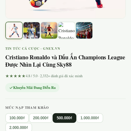
TIN TỨC CÁ CƯỢC · GNEX.VN
Cristiano Ronaldo và Dấu Ấn Champions League
Được Nhìn Lại Cùng Sky88
★★★★★
4.8 / 5.0 · 2,332+ đánh giá đã xác minh
Khuyến Mãi Đang Diễn Ra
MỨC NẠP THAM KHẢO
100.000₫
200.000₫
500.000₫
1.000.000₫
2.000.000₫