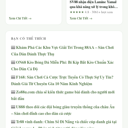
SV88 nhận diện Lamine Yamal
qua khả năng xử lý trong không
gian hẹp
★★★★★
4.8 · 3061+ lượt xem
Xem Chi Tiết →
Xem Chi Tiết →
BẠN CÓ THỂ THÍCH
Khám Phá Các Khu Vực Giải Trí Trong 88AA – Sân Chơi
🎰
Của Dân Đánh Thực Thụ
ON68 Kèo Bóng Đá Miễn Phí: Bí Kíp Bắt Kèo Chuẩn Xác
🎰
Cho Dân Cá Độ
F168: Sân Chơi Cá Cược Trực Tuyến Có Thực Sự Uy Tín?
🎰
Đánh Giá Từ Chuyên Gia 10 Năm Kinh Nghiệm
Zo88u.com chia sẻ kiến thức game bài dành cho người mới
🎰
bắt đầu
U888 theo dõi các đội bóng giàu truyền thống của châu Âu
🎰
– Sân chơi đỉnh cao cho dân cá cược
Tr88 vinh danh: Chim Sẻ Đi Nắng và chiếc cúp danh giá tại
🎰