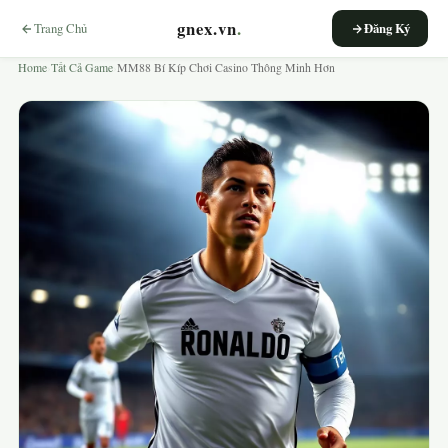
gnex.vn
.
Trang Chủ
Đăng Ký
Home
›
Tất Cả Game
›
MM88 Bí Kíp Chơi Casino Thông Minh Hơn