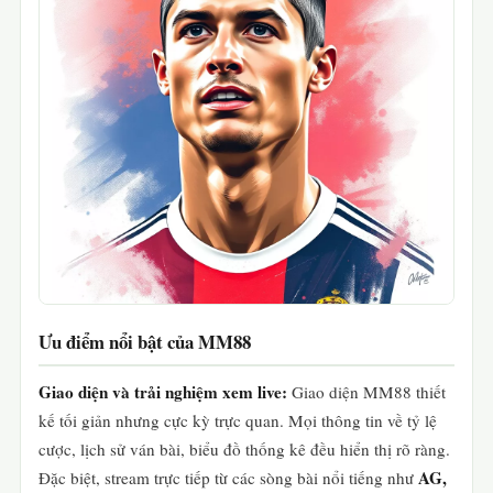
Ưu điểm nổi bật của MM88
Giao diện và trải nghiệm xem live:
Giao diện MM88 thiết
kế tối giản nhưng cực kỳ trực quan. Mọi thông tin về tỷ lệ
cược, lịch sử ván bài, biểu đồ thống kê đều hiển thị rõ ràng.
AG,
Đặc biệt, stream trực tiếp từ các sòng bài nổi tiếng như