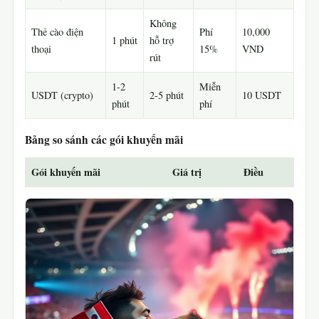
Không
Thẻ cào điện
Phí
10,000
1 phút
hỗ trợ
thoại
15%
VND
rút
1-2
Miễn
USDT (crypto)
2-5 phút
10 USDT
phút
phí
Bảng so sánh các gói khuyến mãi
Gói khuyến mãi
Giá trị
Điều