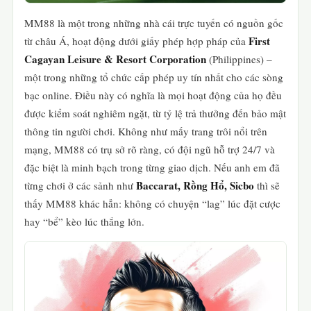
MM88 là một trong những nhà cái trực tuyến có nguồn gốc
First
từ châu Á, hoạt động dưới giấy phép hợp pháp của
Cagayan Leisure & Resort Corporation
(Philippines) –
một trong những tổ chức cấp phép uy tín nhất cho các sòng
bạc online. Điều này có nghĩa là mọi hoạt động của họ đều
được kiểm soát nghiêm ngặt, từ tỷ lệ trả thưởng đến bảo mật
thông tin người chơi. Không như mấy trang trôi nổi trên
mạng, MM88 có trụ sở rõ ràng, có đội ngũ hỗ trợ 24/7 và
đặc biệt là minh bạch trong từng giao dịch. Nếu anh em đã
Baccarat, Rồng Hổ, Sicbo
từng chơi ở các sảnh như
thì sẽ
thấy MM88 khác hẳn: không có chuyện “lag” lúc đặt cược
hay “bể” kèo lúc thắng lớn.