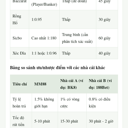
Baccarat
Thấp (dễ đoán)
45 giây
(Player/Banker)
Rồng
1:0.95
Thấp
30 giây
Hổ
Trung bình (cần
Sicbo
Cao nhất 1:180
60 giây
phân tích xác suất)
Xóc Đĩa
1:1 hoặc 1:0.96
Thấp
40 giây
Bảng so sánh ưu/nhược điểm với các nhà cái khác
Nhà cái A (ví
Nhà cái B (ví
Tiêu chí
MM88
dụ: BK8)
dụ: 188Bet)
Tỷ lệ
1.5% không
1% có vòng
0.8% có điều
hoàn trả
giới hạn
cược
kiện
Tốc độ
5-10 phút
15-30 phút
30 phút - 2 giờ
rút tiền