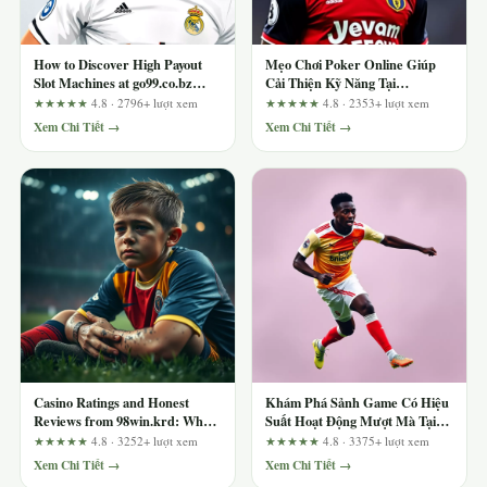
How to Discover High Payout
Mẹo Chơi Poker Online Giúp
Slot Machines at go99.co.bz
Cải Thiện Kỹ Năng Tại
Without Fooling Yourself
iwin88.de.com
★★★★★
4.8 · 2796+ lượt xem
★★★★★
4.8 · 2353+ lượt xem
Xem Chi Tiết →
Xem Chi Tiết →
Casino Ratings and Honest
Khám Phá Sảnh Game Có Hiệu
Reviews from 98win.krd: Who
Suất Hoạt Động Mượt Mà Tại
Should Actually Use This
kp88.health
★★★★★
4.8 · 3252+ lượt xem
★★★★★
4.8 · 3375+ lượt xem
Platform?
Xem Chi Tiết →
Xem Chi Tiết →