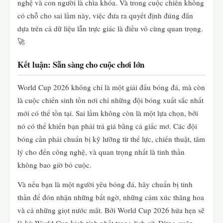
nghệ và con người là chìa khóa. Và trong cuộc chiến không
có chỗ cho sai lầm này, việc đưa ra quyết định đúng đắn
dựa trên cả dữ liệu lẫn trực giác là điều vô cùng quan trọng.
🚀
Kết luận: Sẵn sàng cho cuộc chơi lớn
World Cup 2026 không chỉ là một giải đấu bóng đá, mà còn
là cuộc chiến sinh tồn nơi chỉ những đội bóng xuất sắc nhất
mới có thể tồn tại. Sai lầm không còn là một lựa chọn, bởi
nó có thể khiến bạn phải trả giá bằng cả giấc mơ. Các đội
bóng cần phải chuẩn bị kỹ lưỡng từ thể lực, chiến thuật, tâm
lý cho đến công nghệ, và quan trọng nhất là tinh thần
không bao giờ bỏ cuộc.
Và nếu bạn là một người yêu bóng đá, hãy chuẩn bị tinh
thần để đón nhận những bất ngờ, những cảm xúc thăng hoa
và cả những giọt nước mắt. Bởi World Cup 2026 hứa hẹn sẽ
là kỳ World Cup kịch tính nhất trong lịch sử. Đừng quên