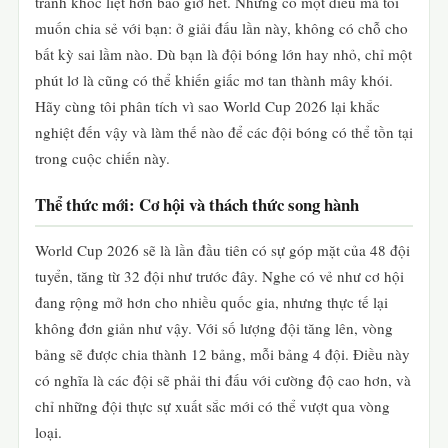
tranh khốc liệt hơn bao giờ hết. Nhưng có một điều mà tôi
muốn chia sẻ với bạn: ở giải đấu lần này, không có chỗ cho
bất kỳ sai lầm nào. Dù bạn là đội bóng lớn hay nhỏ, chỉ một
phút lơ là cũng có thể khiến giấc mơ tan thành mây khói.
Hãy cùng tôi phân tích vì sao World Cup 2026 lại khắc
nghiệt đến vậy và làm thế nào để các đội bóng có thể tồn tại
trong cuộc chiến này.
Thể thức mới: Cơ hội và thách thức song hành
World Cup 2026 sẽ là lần đầu tiên có sự góp mặt của 48 đội
tuyển, tăng từ 32 đội như trước đây. Nghe có vẻ như cơ hội
đang rộng mở hơn cho nhiều quốc gia, nhưng thực tế lại
không đơn giản như vậy. Với số lượng đội tăng lên, vòng
bảng sẽ được chia thành 12 bảng, mỗi bảng 4 đội. Điều này
có nghĩa là các đội sẽ phải thi đấu với cường độ cao hơn, và
chỉ những đội thực sự xuất sắc mới có thể vượt qua vòng
loại.