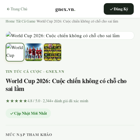
gnex.vn
.
Trang Chủ
Đăng Ký
Home
›
Tất Cả Game
›
World Cup 2026: Cuộc chiến không có chỗ cho sai lầm
TIN TỨC CÁ CƯỢC · GNEX.VN
World Cup 2026: Cuộc chiến không có chỗ cho
sai lầm
★★★★★
4.8 / 5.0 · 2,344+ đánh giá đã xác minh
Cập Nhật Mới Nhất
MỨC NẠP THAM KHẢO