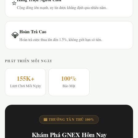
⭐
Cộng đồng lớn mạnh, uy tín được khẳng định qua nhiều năm.
Hoàn Trả Cao
💎
Hoàn trả cược thua lên đến 1.5%, không giới hạn số tiền.
PHÁT TRIỂN MỖI NGÀY
155K+
100%
Lượt Chơi Mỗi Ngày
Bảo Mật
🎰 THƯỞNG TÂN THỦ 100%
Khám Phá GNEX Hôm Nay