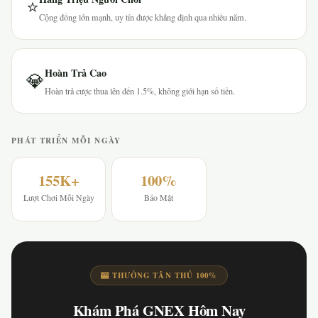
⭐
Cộng đồng lớn mạnh, uy tín được khẳng định qua nhiều năm.
Hoàn Trả Cao
💎
Hoàn trả cược thua lên đến 1.5%, không giới hạn số tiền.
PHÁT TRIỂN MỖI NGÀY
155K+
100%
Lượt Chơi Mỗi Ngày
Bảo Mật
🎰 THƯỞNG TÂN THỦ 100%
Khám Phá GNEX Hôm Nay