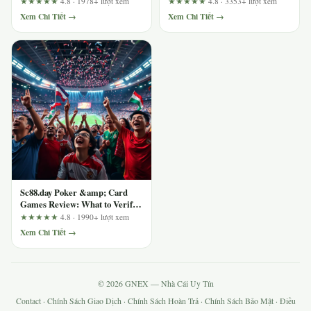
Snapshot, a Checklist, and a
Góc Nhìn Kiểm Tra Và Minh
★★★★★
4.8 · 1978+ lượt xem
★★★★★
4.8 · 3353+ lượt xem
Reality Check
Bạch
Xem Chi Tiết →
Xem Chi Tiết →
Sc88.day Poker &amp; Card
Games Review: What to Verify
Before You Bet
★★★★★
4.8 · 1990+ lượt xem
Xem Chi Tiết →
© 2026 GNEX — Nhà Cái Uy Tín
Contact
·
Chính Sách Giao Dịch
·
Chính Sách Hoàn Trả
·
Chính Sách Bảo Mật
·
Điều