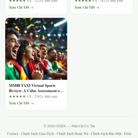
Góc Nhìn Kiểm Tra Và Minh
Before You Bet
★★★★★
4.8 · 3225+ lượt xem
★★★★★
4.8 · 2823+ lượt xem
Bạch
Xem Chi Tiết →
Xem Chi Tiết →
MM88 TAXI Virtual Sports
Review: A Calm Assessment of
Value and Fit
★★★★★
4.8 · 2362+ lượt xem
Xem Chi Tiết →
© 2026 GNEX — Nhà Cái Uy Tín
Contact
·
Chính Sách Giao Dịch
·
Chính Sách Hoàn Trả
·
Chính Sách Bảo Mật
·
Điều