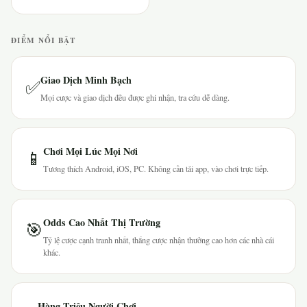
ĐIỂM NỔI BẬT
Giao Dịch Minh Bạch
✅
Mọi cược và giao dịch đều được ghi nhận, tra cứu dễ dàng.
Chơi Mọi Lúc Mọi Nơi
📱
Tương thích Android, iOS, PC. Không cần tải app, vào chơi trực tiếp.
Odds Cao Nhất Thị Trường
🎯
Tỷ lệ cược cạnh tranh nhất, thắng cược nhận thưởng cao hơn các nhà cái
khác.
Hàng Triệu Người Chơi