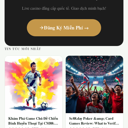
Live casino đẳng cấp quốc tế. Giao dịch minh bạch!
Đăng Ký Miễn Phí →
TIN TỨC MỚI NHẤT
Khám Phá Game Chủ Đề Chiến
Sc88.day Poker &amp; Card
Binh Huyền Thoại Tại CM88:
Games Review: What to Verify