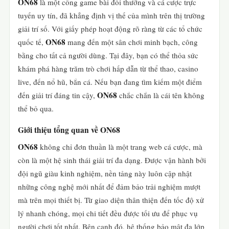
ON68
là một cổng game bài đổi thưởng và cá cược trực
tuyến uy tín, đã khẳng định vị thế của mình trên thị trường
giải trí số. Với giấy phép hoạt động rõ ràng từ các tổ chức
ON68
quốc tế,
mang đến một sân chơi minh bạch, công
bằng cho tất cả người dùng. Tại đây, bạn có thể thỏa sức
khám phá hàng trăm trò chơi hấp dẫn từ thể thao, casino
live, đến nổ hũ, bắn cá. Nếu bạn đang tìm kiếm một điểm
ON68
đến giải trí đáng tin cậy,
chắc chắn là cái tên không
thể bỏ qua.
Giới thiệu tổng quan về ON68
ON68
không chỉ đơn thuần là một trang web cá cược, mà
còn là một hệ sinh thái giải trí đa dạng. Được vận hành bởi
đội ngũ giàu kinh nghiệm, nền tảng này luôn cập nhật
những công nghệ mới nhất để đảm bảo trải nghiệm mượt
mà trên mọi thiết bị. Từ giao diện thân thiện đến tốc độ xử
lý nhanh chóng, mọi chi tiết đều được tối ưu để phục vụ
người chơi tốt nhất. Bên cạnh đó, hệ thống bảo mật đa lớp