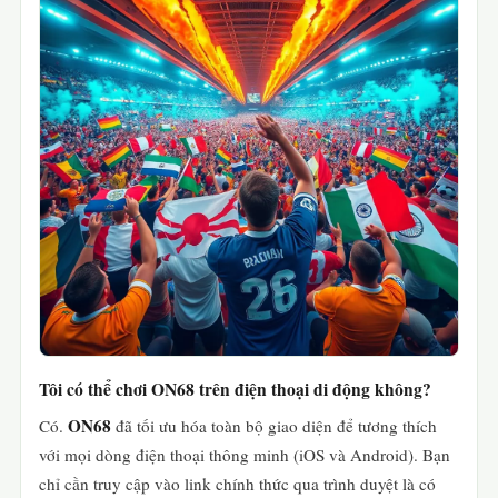
Tôi có thể chơi ON68 trên điện thoại di động không?
ON68
Có.
đã tối ưu hóa toàn bộ giao diện để tương thích
với mọi dòng điện thoại thông minh (iOS và Android). Bạn
chỉ cần truy cập vào link chính thức qua trình duyệt là có