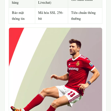
hàng
Livechat)
Bảo mật
Mã hóa SSL 256-
Tiêu chuẩn thông
thông tin
bit
thường