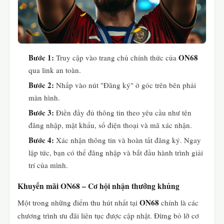
Bước 1:
ON68
Truy cập vào trang chủ chính thức của
qua link an toàn.
Bước 2:
Nhấp vào nút "Đăng ký" ở góc trên bên phải
màn hình.
Bước 3:
Điền đầy đủ thông tin theo yêu cầu như tên
đăng nhập, mật khẩu, số điện thoại và mã xác nhận.
Bước 4:
Xác nhận thông tin và hoàn tất đăng ký. Ngay
lập tức, bạn có thể đăng nhập và bắt đầu hành trình giải
trí của mình.
Khuyến mãi ON68 – Cơ hội nhận thưởng khủng
ON68
Một trong những điểm thu hút nhất tại
chính là các
chương trình ưu đãi liên tục được cập nhật. Đừng bỏ lỡ cơ