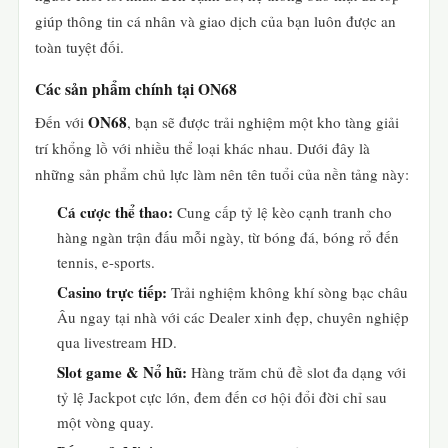
giúp thông tin cá nhân và giao dịch của bạn luôn được an
toàn tuyệt đối.
Các sản phẩm chính tại ON68
ON68
Đến với
, bạn sẽ được trải nghiệm một kho tàng giải
trí khổng lồ với nhiều thể loại khác nhau. Dưới đây là
những sản phẩm chủ lực làm nên tên tuổi của nền tảng này:
Cá cược thể thao:
Cung cấp tỷ lệ kèo cạnh tranh cho
hàng ngàn trận đấu mỗi ngày, từ bóng đá, bóng rổ đến
tennis, e-sports.
Casino trực tiếp:
Trải nghiệm không khí sòng bạc châu
Âu ngay tại nhà với các Dealer xinh đẹp, chuyên nghiệp
qua livestream HD.
Slot game & Nổ hũ:
Hàng trăm chủ đề slot đa dạng với
tỷ lệ Jackpot cực lớn, đem đến cơ hội đổi đời chỉ sau
một vòng quay.