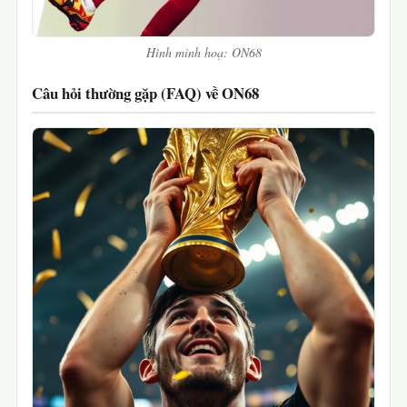
Hình minh hoạ: ON68
Câu hỏi thường gặp (FAQ) về ON68