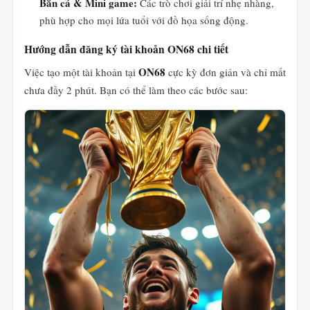
Bắn cá & Mini game:
Các trò chơi giải trí nhẹ nhàng,
phù hợp cho mọi lứa tuổi với đồ họa sống động.
Hướng dẫn đăng ký tài khoản ON68 chi tiết
ON68
Việc tạo một tài khoản tại
cực kỳ đơn giản và chỉ mất
chưa đầy 2 phút. Bạn có thể làm theo các bước sau: