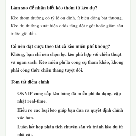
Làm sao để nhận biết kèo thơm từ kèo dụ?
Kèo thơm thường có tỷ lệ ổn định, ít biến động bất thường.
Kèo dụ thường xuất hiện odds tăng đột ngột hoặc giảm sâu
trước giờ đấu.
Có nên đặt cược theo tất cả kèo miễn phí không?
Không, bạn chỉ nên chọn lọc kèo phù hợp với chiến thuật
và ngân sách. Kèo miễn phí là công cụ tham khảo, không
phải công thức chiến thắng tuyệt đối.
Tóm tắt điểm chính
OKVIP cung cấp kèo bóng đá miễn phí đa dạng, cập
nhật real-time.
Hiểu rõ các loại kèo giúp bạn đưa ra quyết định chính
xác hơn.
Luôn kết hợp phân tích chuyên sâu và tránh kèo dụ từ
nhà cái.