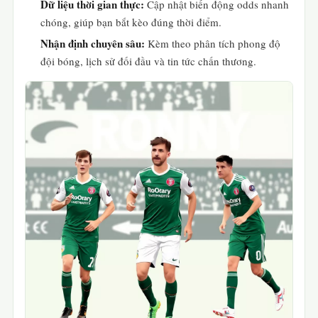
Dữ liệu thời gian thực:
Cập nhật biến động odds nhanh
chóng, giúp bạn bắt kèo đúng thời điểm.
Nhận định chuyên sâu:
Kèm theo phân tích phong độ
đội bóng, lịch sử đối đầu và tin tức chấn thương.