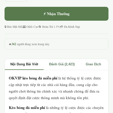
⚡ Nhận Thưởng
🔒 Bảo Mật SSL
🎰 Odds Cao
🔄 Hoàn Trả 1.5%
💳 Đa Kênh Nạp
362
🔥
người đang xem trang này
Nội Dung Bài Viết
Đánh Giá (2,423)
Giao Dịch
OKVIP kèo bóng đá miễn phí
là hệ thống tỷ lệ cược được
cập nhật trực tiếp từ các nhà cái hàng đầu, cung cấp cho
người chơi thông tin chính xác và nhanh chóng để đưa ra
quyết định đặt cược thông minh mà không tốn phí.
Kèo bóng đá miễn phí
là những tỷ lệ cược được các chuyên