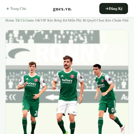
gnex.vn
.
Trang Chủ
Đăng Ký
Home
›
Tất Cả Game
›
OKVIP Kèo Bóng Đá Miễn Phí: Bí Quyết Chọn Kèo Chuẩn Nhấ