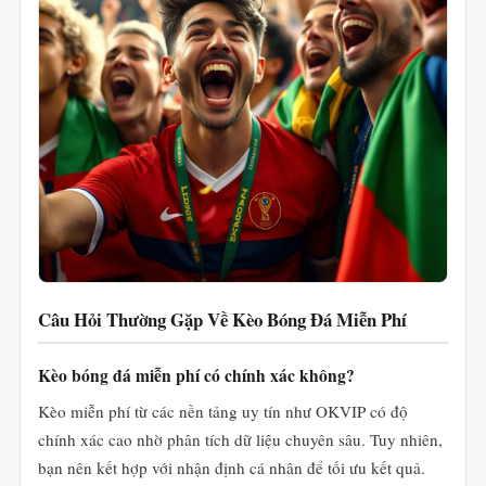
Câu Hỏi Thường Gặp Về Kèo Bóng Đá Miễn Phí
Kèo bóng đá miễn phí có chính xác không?
Kèo miễn phí từ các nền tảng uy tín như OKVIP có độ
chính xác cao nhờ phân tích dữ liệu chuyên sâu. Tuy nhiên,
bạn nên kết hợp với nhận định cá nhân để tối ưu kết quả.