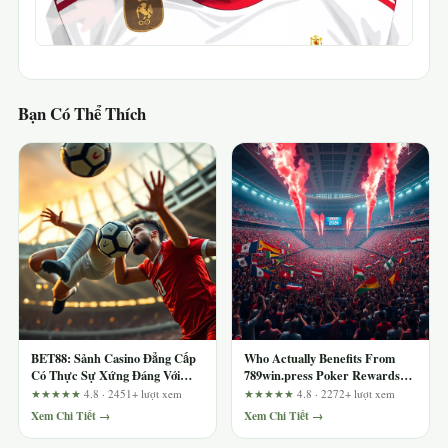
Bạn Có Thể Thích
BET88: Sảnh Casino Đẳng Cấp
Who Actually Benefits From
Có Thực Sự Xứng Đáng Với
789win.press Poker Rewards
Đồng Tiền Của Bạn?
and Tournament Features —
★★★★★
4.8 · 2451+ lượt xem
★★★★★
4.8 · 2272+ lượt xem
and Who Should Think Twice
Xem Chi Tiết →
Xem Chi Tiết →