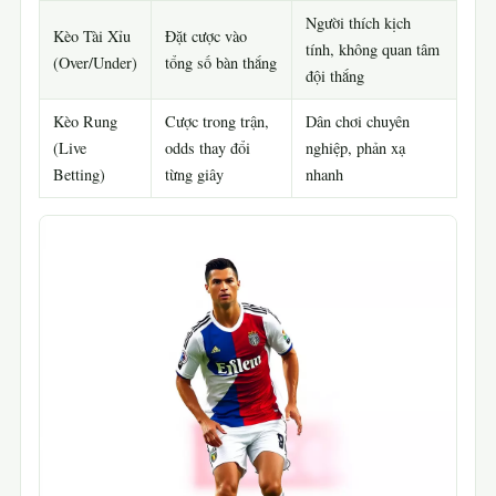
Người thích kịch
Kèo Tài Xỉu
Đặt cược vào
tính, không quan tâm
(Over/Under)
tổng số bàn thắng
đội thắng
Kèo Rung
Cược trong trận,
Dân chơi chuyên
(Live
odds thay đổi
nghiệp, phản xạ
Betting)
từng giây
nhanh