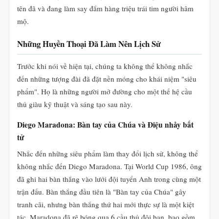
tên đã và đang làm say đắm hàng triệu trái tim người hâm
mộ.
Những Huyền Thoại Đã Làm Nên Lịch Sử
Trước khi nói về hiện tại, chúng ta không thể không nhắc
đến những tượng đài đã đặt nền móng cho khái niệm "siêu
phẩm". Họ là những người mở đường cho một thế hệ cầu
thủ giàu kỹ thuật và sáng tạo sau này.
Diego Maradona: Bàn tay của Chúa và Điệu nhảy bất
tử
Nhắc đến những siêu phẩm làm thay đổi lịch sử, không thể
không nhắc đến Diego Maradona. Tại World Cup 1986, ông
đã ghi hai bàn thắng vào lưới đội tuyển Anh trong cùng một
trận đấu. Bàn thắng đầu tiên là "Bàn tay của Chúa" gây
tranh cãi, nhưng bàn thắng thứ hai mới thực sự là một kiệt
tác. Maradona đã rê bóng qua 6 cầu thủ đội bạn, bao gồm