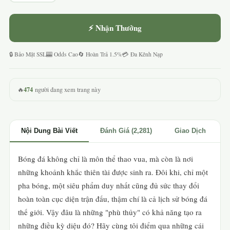
⚡ Nhận Thưởng
🔒 Bảo Mật SSL
🎰 Odds Cao
🔄 Hoàn Trả 1.5%
💳 Đa Kênh Nạp
474
🔥
người đang xem trang này
Nội Dung Bài Viết
Đánh Giá (2,281)
Giao Dịch
Bóng đá không chỉ là môn thể thao vua, mà còn là nơi
những khoảnh khắc thiên tài được sinh ra. Đôi khi, chỉ một
pha bóng, một siêu phẩm duy nhất cũng đủ sức thay đổi
hoàn toàn cục diện trận đấu, thậm chí là cả lịch sử bóng đá
thế giới. Vậy đâu là những "phù thủy" có khả năng tạo ra
những điều kỳ diệu đó? Hãy cùng tôi điểm qua những cái