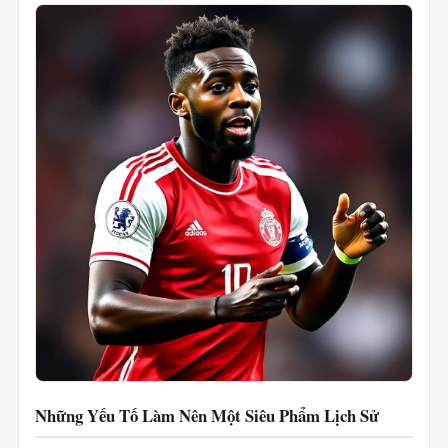
Những Yếu Tố Làm Nên Một Siêu Phẩm Lịch Sử