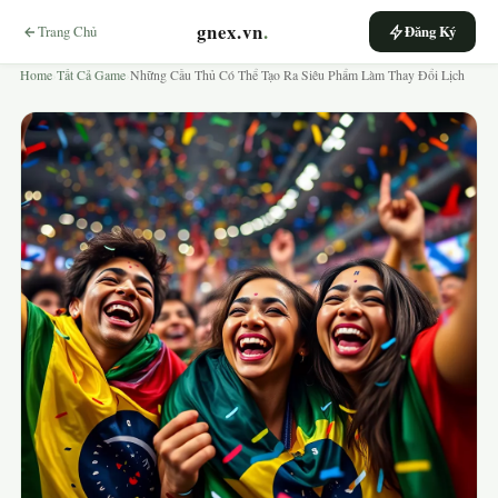
gnex.vn
.
Trang Chủ
Đăng Ký
Home
›
Tất Cả Game
›
Những Cầu Thủ Có Thể Tạo Ra Siêu Phẩm Làm Thay Đổi Lịch