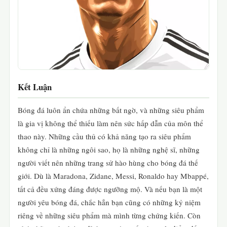
Kết Luận
Bóng đá luôn ẩn chứa những bất ngờ, và những siêu phẩm
là gia vị không thể thiếu làm nên sức hấp dẫn của môn thể
thao này. Những cầu thủ có khả năng tạo ra siêu phẩm
không chỉ là những ngôi sao, họ là những nghệ sĩ, những
người viết nên những trang sử hào hùng cho bóng đá thế
giới. Dù là Maradona, Zidane, Messi, Ronaldo hay Mbappé,
tất cả đều xứng đáng được ngưỡng mộ. Và nếu bạn là một
người yêu bóng đá, chắc hẳn bạn cũng có những kỷ niệm
riêng về những siêu phẩm mà mình từng chứng kiến. Còn