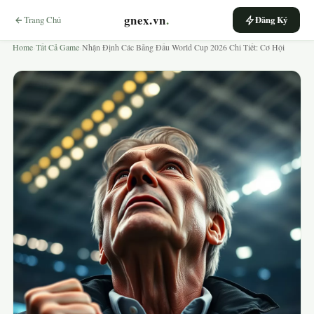
gnex.vn
.
Trang Chủ
Đăng Ký
Home
›
Tất Cả Game
›
Nhận Định Các Bảng Đấu World Cup 2026 Chi Tiết: Cơ Hội