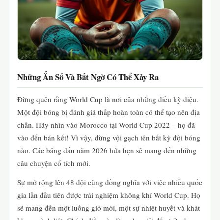
Những Ẩn Số Và Bất Ngờ Có Thể Xảy Ra
Đừng quên rằng World Cup là nơi của những điều kỳ diệu.
Một đội bóng bị đánh giá thấp hoàn toàn có thể tạo nên địa
chấn. Hãy nhìn vào Morocco tại World Cup 2022 – họ đã
vào đến bán kết! Vì vậy, đừng vội gạch tên bất kỳ đội bóng
nào. Các bảng đấu năm 2026 hứa hẹn sẽ mang đến những
câu chuyện cổ tích mới.
Sự mở rộng lên 48 đội cũng đồng nghĩa với việc nhiều quốc
gia lần đầu tiên được trải nghiệm không khí World Cup. Họ
sẽ mang đến một luồng gió mới, một sự nhiệt huyết và khát