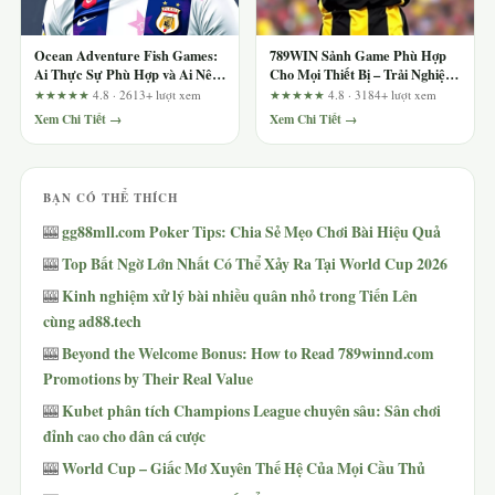
Ocean Adventure Fish Games:
789WIN Sảnh Game Phù Hợp
Ai Thực Sự Phù Hợp và Ai Nên
Cho Mọi Thiết Bị – Trải Nghiệm
Tránh Xa?
Mượt Mà, Không Lag
★★★★★
4.8 · 2613+ lượt xem
★★★★★
4.8 · 3184+ lượt xem
Xem Chi Tiết →
Xem Chi Tiết →
BẠN CÓ THỂ THÍCH
gg88mll.com Poker Tips: Chia Sẻ Mẹo Chơi Bài Hiệu Quả
🎰
Top Bất Ngờ Lớn Nhất Có Thể Xảy Ra Tại World Cup 2026
🎰
Kinh nghiệm xử lý bài nhiều quân nhỏ trong Tiến Lên
🎰
cùng ad88.tech
Beyond the Welcome Bonus: How to Read 789winnd.com
🎰
Promotions by Their Real Value
Kubet phân tích Champions League chuyên sâu: Sân chơi
🎰
đỉnh cao cho dân cá cược
World Cup – Giấc Mơ Xuyên Thế Hệ Của Mọi Cầu Thủ
🎰