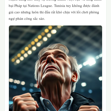
bại Pháp tại Nations League. Tunisia tuy không được đánh
giá cao nhưng luôn thi đấu rất khó chịu với lối chơi phòng
ngự phản công sắc sảo.