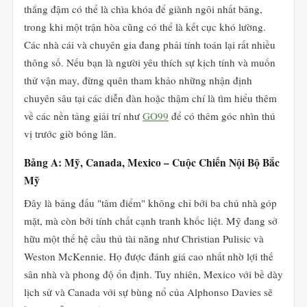
thắng đậm có thể là chìa khóa để giành ngôi nhất bảng,
trong khi một trận hòa cũng có thể là kết cục khó lường.
Các nhà cái và chuyên gia đang phải tính toán lại rất nhiều
thông số. Nếu bạn là người yêu thích sự kịch tính và muốn
thử vận may, đừng quên tham khảo những nhận định
chuyên sâu tại các diễn đàn hoặc thậm chí là tìm hiểu thêm
về các nền tảng giải trí như
GO99
để có thêm góc nhìn thú
vị trước giờ bóng lăn.
Bảng A: Mỹ, Canada, Mexico – Cuộc Chiến Nội Bộ Bắc
Mỹ
Đây là bảng đấu "tâm điểm" không chỉ bởi ba chủ nhà góp
mặt, mà còn bởi tính chất cạnh tranh khốc liệt. Mỹ đang sở
hữu một thế hệ cầu thủ tài năng như Christian Pulisic và
Weston McKennie. Họ được đánh giá cao nhất nhờ lợi thế
sân nhà và phong độ ổn định. Tuy nhiên, Mexico với bề dày
lịch sử và Canada với sự bùng nổ của Alphonso Davies sẽ