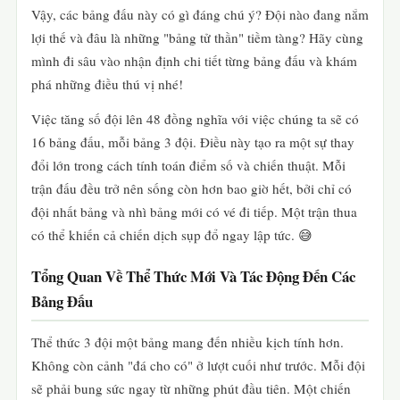
Vậy, các bảng đấu này có gì đáng chú ý? Đội nào đang nắm
lợi thế và đâu là những "bảng tử thần" tiềm tàng? Hãy cùng
mình đi sâu vào nhận định chi tiết từng bảng đấu và khám
phá những điều thú vị nhé!
Việc tăng số đội lên 48 đồng nghĩa với việc chúng ta sẽ có
16 bảng đấu, mỗi bảng 3 đội. Điều này tạo ra một sự thay
đổi lớn trong cách tính toán điểm số và chiến thuật. Mỗi
trận đấu đều trở nên sống còn hơn bao giờ hết, bởi chỉ có
đội nhất bảng và nhì bảng mới có vé đi tiếp. Một trận thua
có thể khiến cả chiến dịch sụp đổ ngay lập tức. 😅
Tổng Quan Về Thể Thức Mới Và Tác Động Đến Các
Bảng Đấu
Thể thức 3 đội một bảng mang đến nhiều kịch tính hơn.
Không còn cảnh "đá cho có" ở lượt cuối như trước. Mỗi đội
sẽ phải bung sức ngay từ những phút đầu tiên. Một chiến