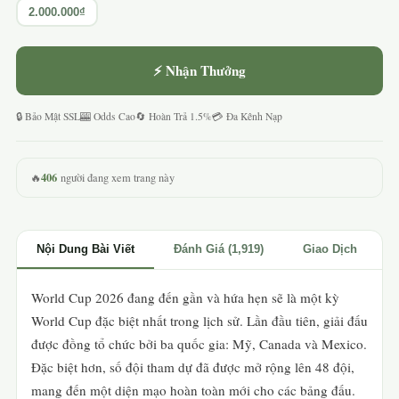
2.000.000₫
⚡ Nhận Thưởng
🔒 Bảo Mật SSL
🎰 Odds Cao
🔄 Hoàn Trả 1.5%
💳 Đa Kênh Nạp
406
🔥
người đang xem trang này
Nội Dung Bài Viết
Đánh Giá (1,919)
Giao Dịch
World Cup 2026 đang đến gần và hứa hẹn sẽ là một kỳ
World Cup đặc biệt nhất trong lịch sử. Lần đầu tiên, giải đấu
được đồng tổ chức bởi ba quốc gia: Mỹ, Canada và Mexico.
Đặc biệt hơn, số đội tham dự đã được mở rộng lên 48 đội,
mang đến một diện mạo hoàn toàn mới cho các bảng đấu.