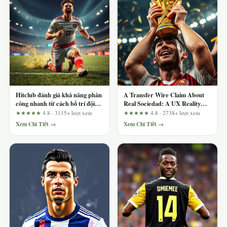
Hitclub đánh giá khả năng phản
A Transfer Wire Claim About
công nhanh từ cách bố trí đội
Real Sociedad: A UX Reality
hình
Check Before You Click
★★★★★
4.8 · 3115+ lượt xem
★★★★★
4.8 · 2738+ lượt xem
Xem Chi Tiết →
Xem Chi Tiết →