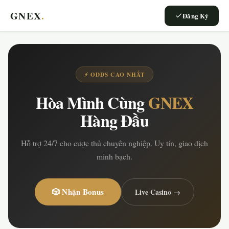
GNEX
.
Đăng Ký
⚡ ODDS CAO NHẤT
Hòa Mình Cùng
GNEX
Hàng Đầu
Hỗ trợ 24/7 cho cược thủ chuyên nghiệp. Uy tín, giao dịch
minh bạch.
🎲 Nhận Bonus
Live Casino →