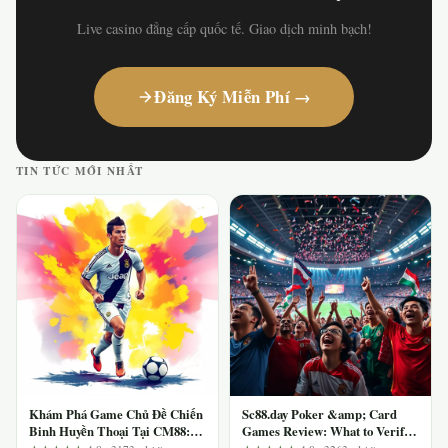
Live casino đẳng cấp quốc tế. Giao dịch minh bạch!
Đăng Ký Miễn Phí →
TIN TỨC MỚI NHẤT
Khám Phá Game Chủ Đề Chiến
Sc88.day Poker &amp; Card
Binh Huyền Thoại Tại CM88:
Games Review: What to Verify