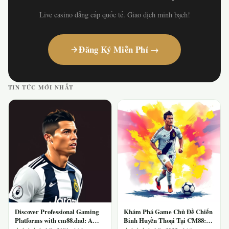
Live casino đẳng cấp quốc tế. Giao dịch minh bạch!
Đăng Ký Miễn Phí →
TIN TỨC MỚI NHẤT
Discover Professional Gaming
Khám Phá Game Chủ Đề Chiến
Platforms with cm88.dad: A
Binh Huyền Thoại Tại CM88: