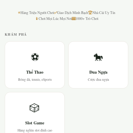
⭐
✅
🏆
Hàng Triệu Người Chơi
Giao Dịch Minh Bạch
Nhà Cái Uy Tín
📱
🎰
Chơi Mọi Lúc Mọi Nơi
1000+ Trò Chơi
KHÁM PHÁ
⚽
🐎
Thể Thao
Đua Ngựa
Bóng đá, tennis, eSports
Cược đua ngựa
🎲
Slot Game
Hàng nghìn slot đỉnh cao