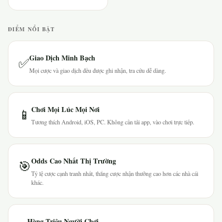
ĐIỂM NỔI BẬT
Giao Dịch Minh Bạch
✅
Mọi cược và giao dịch đều được ghi nhận, tra cứu dễ dàng.
Chơi Mọi Lúc Mọi Nơi
📱
Tương thích Android, iOS, PC. Không cần tải app, vào chơi trực tiếp.
Odds Cao Nhất Thị Trường
🎯
Tỷ lệ cược cạnh tranh nhất, thắng cược nhận thưởng cao hơn các nhà cái
khác.
Hàng Triệu Người Chơi