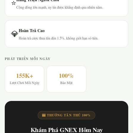
⭐
Cộng đồng lớn mạnh, uy tín được khẳng định qua nhiều năm.
Hoàn Trả Cao
💎
Hoàn trả cược thua lên đến 1.5%, không giới hạn số tiền.
PHÁT TRIỂN MỖI NGÀY
155K+
100%
Lượt Chơi Mỗi Ngày
Bảo Mật
🎰 THƯỞNG TÂN THỦ 100%
Khám Phá GNEX Hôm Nay