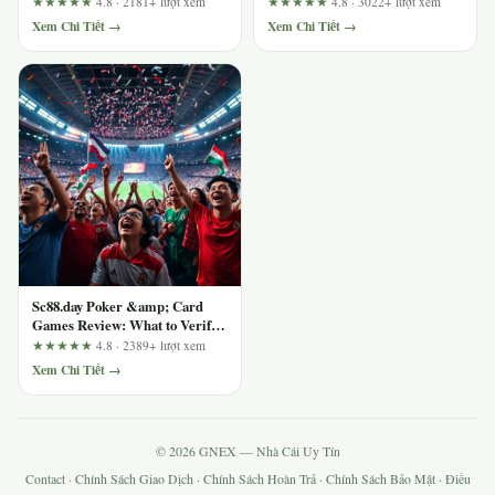
Snapshot, a Checklist, and a
Góc Nhìn Kiểm Tra Và Minh
★★★★★
4.8 · 2181+ lượt xem
★★★★★
4.8 · 3022+ lượt xem
Reality Check
Bạch
Xem Chi Tiết →
Xem Chi Tiết →
Sc88.day Poker &amp; Card
Games Review: What to Verify
Before You Bet
★★★★★
4.8 · 2389+ lượt xem
Xem Chi Tiết →
© 2026 GNEX — Nhà Cái Uy Tín
Contact
·
Chính Sách Giao Dịch
·
Chính Sách Hoàn Trả
·
Chính Sách Bảo Mật
·
Điều