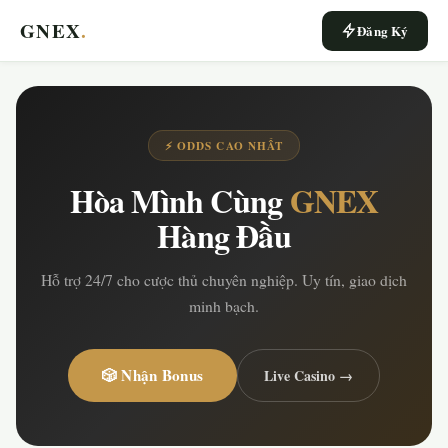
GNEX
.
Đăng Ký
⚡ ODDS CAO NHẤT
Hòa Mình Cùng
GNEX
Hàng Đầu
Hỗ trợ 24/7 cho cược thủ chuyên nghiệp. Uy tín, giao dịch
minh bạch.
🎲 Nhận Bonus
Live Casino →