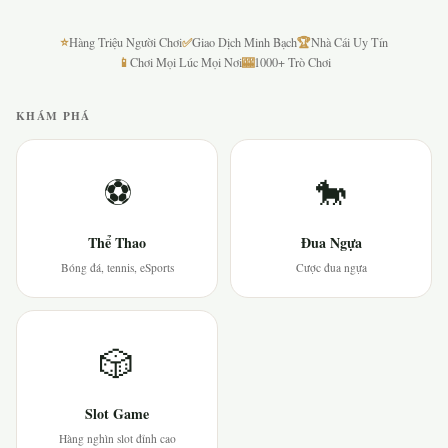
⭐
✅
🏆
Hàng Triệu Người Chơi
Giao Dịch Minh Bạch
Nhà Cái Uy Tín
📱
🎰
Chơi Mọi Lúc Mọi Nơi
1000+ Trò Chơi
KHÁM PHÁ
⚽
🐎
Thể Thao
Đua Ngựa
Bóng đá, tennis, eSports
Cược đua ngựa
🎲
Slot Game
Hàng nghìn slot đỉnh cao