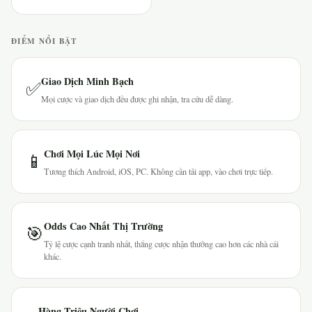
ĐIỂM NỔI BẬT
Giao Dịch Minh Bạch
✅
Mọi cược và giao dịch đều được ghi nhận, tra cứu dễ dàng.
Chơi Mọi Lúc Mọi Nơi
📱
Tương thích Android, iOS, PC. Không cần tải app, vào chơi trực tiếp.
Odds Cao Nhất Thị Trường
🎯
Tỷ lệ cược cạnh tranh nhất, thắng cược nhận thưởng cao hơn các nhà cái
khác.
Hàng Triệu Người Chơi