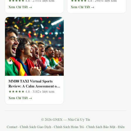
Góc Nhìn Kiểm Tra Và Minh
Before You Bet
★★★★★
4.8 · 2753+ lượt xem
★★★★★
4.8 · 2985+ lượt xem
Bạch
Xem Chi Tiết →
Xem Chi Tiết →
MM88 TAXI Virtual Sports
Review: A Calm Assessment of
Value and Fit
★★★★★
4.8 · 3182+ lượt xem
Xem Chi Tiết →
© 2026 GNEX — Nhà Cái Uy Tín
Contact
·
Chính Sách Giao Dịch
·
Chính Sách Hoàn Trả
·
Chính Sách Bảo Mật
·
Điều