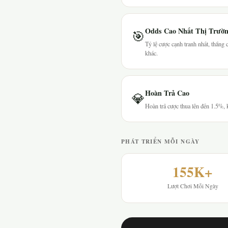
Odds Cao Nhất Thị Trườ
🎯
Tỷ lệ cược cạnh tranh nhất, thắng
khác.
Hoàn Trả Cao
💎
Hoàn trả cược thua lên đến 1.5%, k
PHÁT TRIỂN MỖI NGÀY
155K+
Lượt Chơi Mỗi Ngày