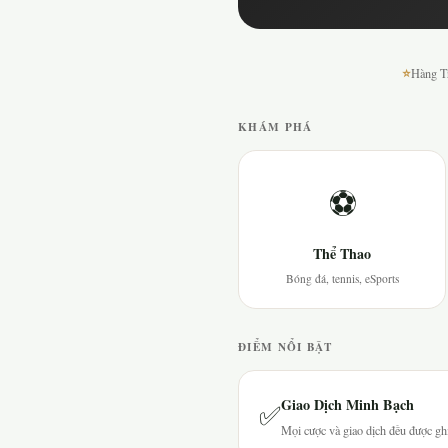
⭐
Hàng T
KHÁM PHÁ
⚽
Thể Thao
Bóng đá, tennis, eSports
ĐIỂM NỔI BẬT
Giao Dịch Minh Bạch
✅
Mọi cược và giao dịch đều được ghi