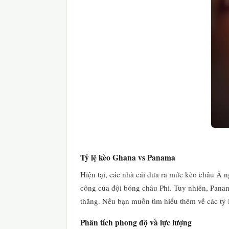
Tỷ lệ kèo Ghana vs Panama
Hiện tại, các nhà cái đưa ra mức kèo châu Á 
công của đội bóng châu Phi. Tuy nhiên, Panam
thắng. Nếu bạn muốn tìm hiểu thêm về các tỷ 
Phân tích phong độ và lực lượng