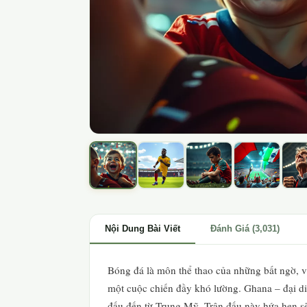
Nội Dung Bài Viết
Đánh Giá (3,031)
Bóng đá là môn thể thao của những bất ngờ, v
một cuộc chiến đầy khó lường. Ghana – đại diệ
đấu đến từ Trung Mỹ. Trận đấu này hứa hẹn s