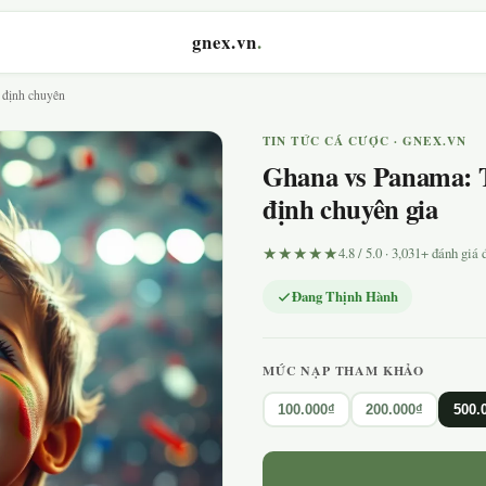
gnex.vn
.
 định chuyên
TIN TỨC CÁ CƯỢC · GNEX.VN
Ghana vs Panama: T
định chuyên gia
★★★★★
4.8 / 5.0 · 3,031+ đánh giá
Đang Thịnh Hành
MỨC NẠP THAM KHẢO
100.000₫
200.000₫
500.