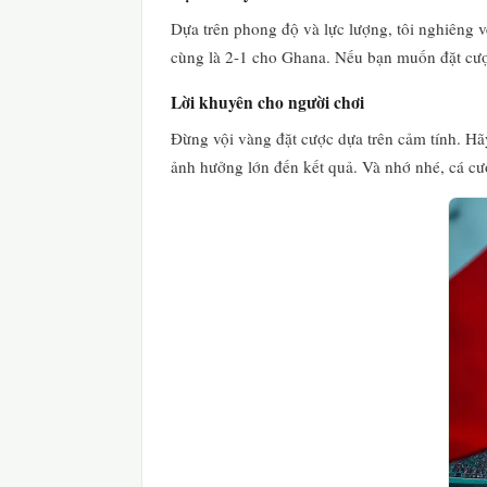
Dựa trên phong độ và lực lượng, tôi nghiêng 
cùng là 2-1 cho Ghana. Nếu bạn muốn đặt cược,
Lời khuyên cho người chơi
Đừng vội vàng đặt cược dựa trên cảm tính. Hãy 
ảnh hưởng lớn đến kết quả. Và nhớ nhé, cá cượ