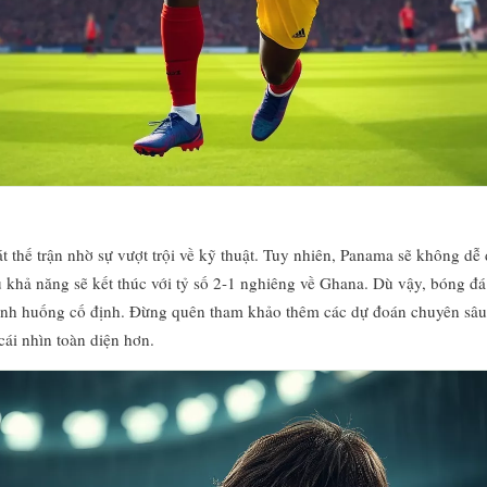
át thế trận nhờ sự vượt trội về kỹ thuật. Tuy nhiên, Panama sẽ không d
 khả năng sẽ kết thúc với tỷ số 2-1 nghiêng về Ghana. Dù vậy, bóng đ
 tình huống cố định. Đừng quên tham khảo thêm các dự đoán chuyên sâu
cái nhìn toàn diện hơn.