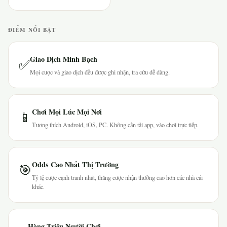
ĐIỂM NỔI BẬT
Giao Dịch Minh Bạch
✅
Mọi cược và giao dịch đều được ghi nhận, tra cứu dễ dàng.
Chơi Mọi Lúc Mọi Nơi
📱
Tương thích Android, iOS, PC. Không cần tải app, vào chơi trực tiếp.
Odds Cao Nhất Thị Trường
🎯
Tỷ lệ cược cạnh tranh nhất, thắng cược nhận thưởng cao hơn các nhà cái
khác.
Hàng Triệu Người Chơi