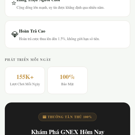
⭐
Cộng đồng lớn mạnh, uy tín được khẳng định qua nhiều năm.
Hoàn Trả Cao
💎
Hoàn trả cược thua lên đến 1.5%, không giới hạn số tiền.
PHÁT TRIỂN MỖI NGÀY
155K+
100%
Lượt Chơi Mỗi Ngày
Bảo Mật
🎰 THƯỞNG TÂN THỦ 100%
Khám Phá GNEX Hôm Nay