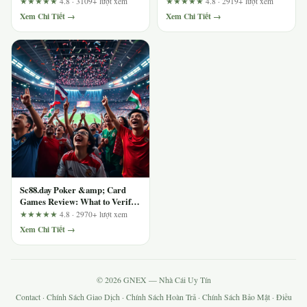
Snapshot, a Checklist, and a
Góc Nhìn Kiểm Tra Và Minh
★★★★★
4.8 · 3109+ lượt xem
★★★★★
4.8 · 2919+ lượt xem
Reality Check
Bạch
Xem Chi Tiết →
Xem Chi Tiết →
Sc88.day Poker &amp; Card
Games Review: What to Verify
Before You Bet
★★★★★
4.8 · 2970+ lượt xem
Xem Chi Tiết →
© 2026 GNEX — Nhà Cái Uy Tín
Contact
·
Chính Sách Giao Dịch
·
Chính Sách Hoàn Trả
·
Chính Sách Bảo Mật
·
Điều