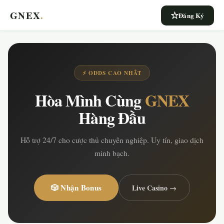
GNEX
.
Đăng Ký
⚡ ODDS CAO NHẤT
Hòa Mình Cùng
GNEX
Hàng Đầu
Hỗ trợ 24/7 cho cược thủ chuyên nghiệp. Uy tín, giao dịch
minh bạch.
🎲 Nhận Bonus
Live Casino →