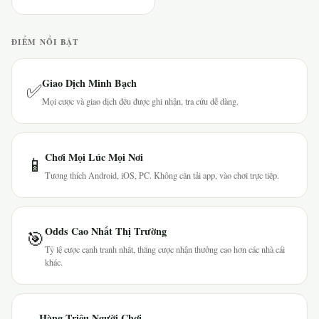
ĐIỂM NỔI BẬT
Giao Dịch Minh Bạch
✅
Mọi cược và giao dịch đều được ghi nhận, tra cứu dễ dàng.
Chơi Mọi Lúc Mọi Nơi
📱
Tương thích Android, iOS, PC. Không cần tải app, vào chơi trực tiếp.
Odds Cao Nhất Thị Trường
🎯
Tỷ lệ cược cạnh tranh nhất, thắng cược nhận thưởng cao hơn các nhà cái
khác.
Hàng Triệu Người Chơi