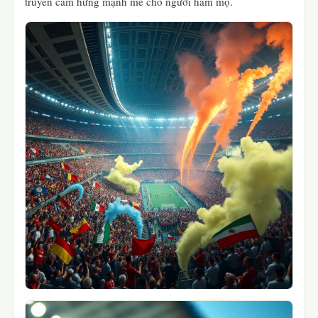
truyền cảm hứng mạnh mẽ cho người hâm mộ.