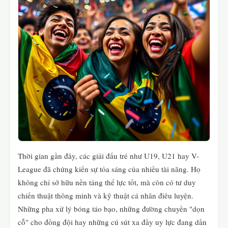
Thời gian gần đây, các giải đấu trẻ như U19, U21 hay V-
League đã chứng kiến sự tỏa sáng của nhiều tài năng. Họ
không chỉ sở hữu nền tảng thể lực tốt, mà còn có tư duy
chiến thuật thông minh và kỹ thuật cá nhân điêu luyện.
Những pha xử lý bóng táo bạo, những đường chuyền "dọn
cỗ" cho đồng đội hay những cú sút xa đầy uy lực đang dần