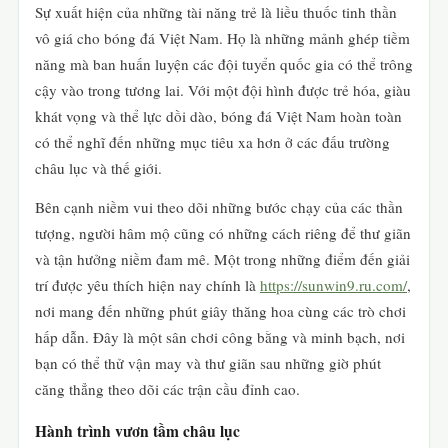
Sự xuất hiện của những tài năng trẻ là liều thuốc tinh thần
vô giá cho bóng đá Việt Nam. Họ là những mảnh ghép tiềm
năng mà ban huấn luyện các đội tuyển quốc gia có thể trông
cậy vào trong tương lai. Với một đội hình được trẻ hóa, giàu
khát vọng và thể lực dồi dào, bóng đá Việt Nam hoàn toàn
có thể nghĩ đến những mục tiêu xa hơn ở các đấu trường
châu lục và thế giới.
Bên cạnh niềm vui theo dõi những bước chạy của các thần
tượng, người hâm mộ cũng có những cách riêng để thư giãn
và tận hưởng niềm đam mê. Một trong những điểm đến giải
trí được yêu thích hiện nay chính là
https://sunwin9.ru.com/
,
nơi mang đến những phút giây thăng hoa cùng các trò chơi
hấp dẫn. Đây là một sân chơi công bằng và minh bạch, nơi
bạn có thể thử vận may và thư giãn sau những giờ phút
căng thẳng theo dõi các trận cầu đỉnh cao.
Hành trình vươn tầm châu lục