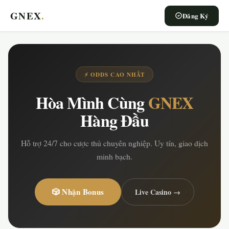
GNEX
.
Đăng Ký
⚡ ODDS CAO NHẤT
Hòa Mình Cùng
GNEX
Hàng Đầu
Hỗ trợ 24/7 cho cược thủ chuyên nghiệp. Uy tín, giao dịch
minh bạch.
🎲 Nhận Bonus
Live Casino →