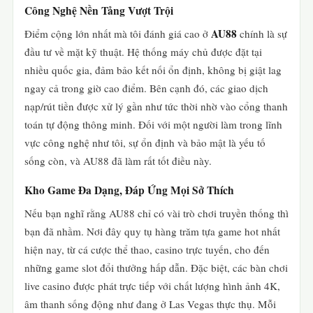
Công Nghệ Nền Tảng Vượt Trội
AU88
Điểm cộng lớn nhất mà tôi đánh giá cao ở
chính là sự
đầu tư về mặt kỹ thuật. Hệ thống máy chủ được đặt tại
nhiều quốc gia, đảm bảo kết nối ổn định, không bị giật lag
ngay cả trong giờ cao điểm. Bên cạnh đó, các giao dịch
nạp/rút tiền được xử lý gần như tức thời nhờ vào cổng thanh
toán tự động thông minh. Đối với một người làm trong lĩnh
vực công nghệ như tôi, sự ổn định và bảo mật là yếu tố
sống còn, và AU88 đã làm rất tốt điều này.
Kho Game Đa Dạng, Đáp Ứng Mọi Sở Thích
Nếu bạn nghĩ rằng AU88 chỉ có vài trò chơi truyền thống thì
bạn đã nhầm. Nơi đây quy tụ hàng trăm tựa game hot nhất
hiện nay, từ cá cược thể thao, casino trực tuyến, cho đến
những game slot đổi thưởng hấp dẫn. Đặc biệt, các bàn chơi
live casino được phát trực tiếp với chất lượng hình ảnh 4K,
âm thanh sống động như đang ở Las Vegas thực thụ. Mỗi