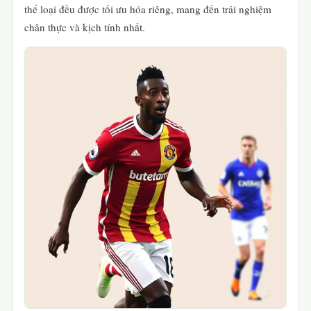
thể loại đều được tối ưu hóa riêng, mang đến trải nghiệm
chân thực và kịch tính nhất.