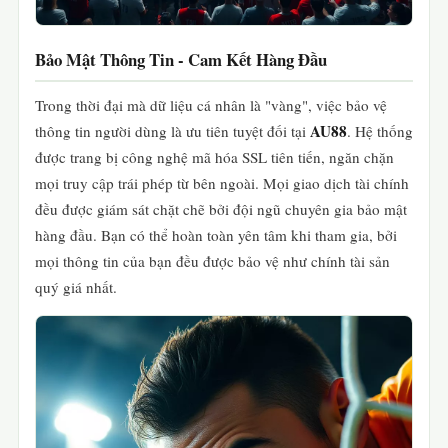
Bảo Mật Thông Tin - Cam Kết Hàng Đầu
Trong thời đại mà dữ liệu cá nhân là "vàng", việc bảo vệ
AU88
thông tin người dùng là ưu tiên tuyệt đối tại
. Hệ thống
được trang bị công nghệ mã hóa SSL tiên tiến, ngăn chặn
mọi truy cập trái phép từ bên ngoài. Mọi giao dịch tài chính
đều được giám sát chặt chẽ bởi đội ngũ chuyên gia bảo mật
hàng đầu. Bạn có thể hoàn toàn yên tâm khi tham gia, bởi
mọi thông tin của bạn đều được bảo vệ như chính tài sản
quý giá nhất.