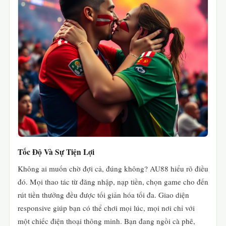
Tốc Độ Và Sự Tiện Lợi
Không ai muốn chờ đợi cả, đúng không? AU88 hiểu rõ điều
đó. Mọi thao tác từ đăng nhập, nạp tiền, chọn game cho đến
rút tiền thưởng đều được tối giản hóa tối đa. Giao diện
responsive giúp bạn có thể chơi mọi lúc, mọi nơi chỉ với
một chiếc điện thoại thông minh. Bạn đang ngồi cà phê,