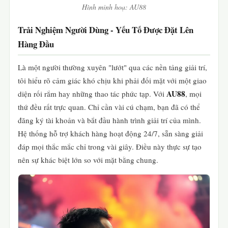
Hình minh hoạ: AU88
Trải Nghiệm Người Dùng - Yếu Tố Được Đặt Lên
Hàng Đầu
Là một người thường xuyên "lướt" qua các nền tảng giải trí,
tôi hiểu rõ cảm giác khó chịu khi phải đối mặt với một giao
AU88
diện rối rắm hay những thao tác phức tạp. Với
, mọi
thứ đều rất trực quan. Chỉ cần vài cú chạm, bạn đã có thể
đăng ký tài khoản và bắt đầu hành trình giải trí của mình.
Hệ thống hỗ trợ khách hàng hoạt động 24/7, sẵn sàng giải
đáp mọi thắc mắc chỉ trong vài giây. Điều này thực sự tạo
nên sự khác biệt lớn so với mặt bằng chung.