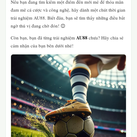
Nếu bạn đang tìm kiếm một điểm đến mới mẻ để thỏa mãn
đam mê cá cược và công nghệ, hãy dành một chút thời gian
trải nghiệm AU88. Biết đâu, bạn sẽ tìm thấy những điều bất
ngờ thú vị đang chờ đón! 😊
AU88
Còn bạn, bạn đã từng trải nghiệm
chưa? Hãy chia sẻ
cảm nhận của bạn bên dưới nhé!