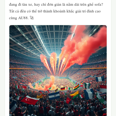
đang đi tàu xe, hay chỉ đơn giản là nằm dài trên ghế sofa?
Tất cả đều có thể trở thành khoảnh khắc giải trí đỉnh cao
cùng AU88. 🚀