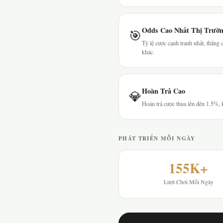
Odds Cao Nhất Thị Trườ
🎯
Tỷ lệ cược cạnh tranh nhất, thắng
khác.
Hoàn Trả Cao
💎
Hoàn trả cược thua lên đến 1.5%, k
PHÁT TRIỂN MỖI NGÀY
155K+
Lượt Chơi Mỗi Ngày