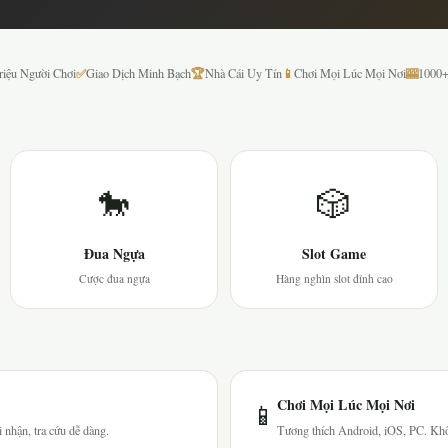
✅
🏆
📱
🎰
riệu Người Chơi
Giao Dịch Minh Bạch
Nhà Cái Uy Tín
Chơi Mọi Lúc Mọi Nơi
1000+
🐎
🎲
Đua Ngựa
Slot Game
Cược đua ngựa
Hàng nghìn slot đỉnh cao
Chơi Mọi Lúc Mọi Nơi
📱
 nhận, tra cứu dễ dàng.
Tương thích Android, iOS, PC. Không