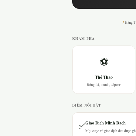
⭐
Hàng T
KHÁM PHÁ
⚽
Thể Thao
Bóng đá, tennis, eSports
ĐIỂM NỔI BẬT
Giao Dịch Minh Bạch
✅
Mọi cược và giao dịch đều được ghi