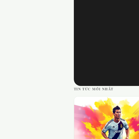
TIN TỨC MỚI NHẤT