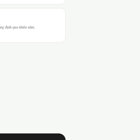
ẳng định qua nhiều năm.