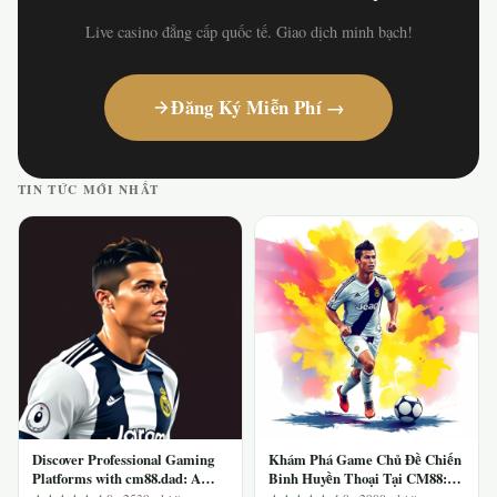
Live casino đẳng cấp quốc tế. Giao dịch minh bạch!
Đăng Ký Miễn Phí →
TIN TỨC MỚI NHẤT
Discover Professional Gaming
Khám Phá Game Chủ Đề Chiến
Platforms with cm88.dad: A
Binh Huyền Thoại Tại CM88: