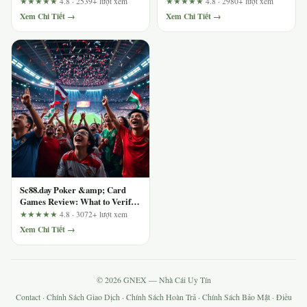
Snapshot, a Checklist, and a
Góc Nhìn Kiểm Tra Và Minh
★★★★★
4.8 · 2539+ lượt xem
★★★★★
4.8 · 2980+ lượt xem
Reality Check
Bạch
Xem Chi Tiết →
Xem Chi Tiết →
Sc88.day Poker &amp; Card
Games Review: What to Verify
Before You Bet
★★★★★
4.8 · 3072+ lượt xem
Xem Chi Tiết →
© 2026 GNEX — Nhà Cái Uy Tín
Contact
·
Chính Sách Giao Dịch
·
Chính Sách Hoàn Trả
·
Chính Sách Bảo Mật
·
Điều