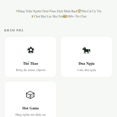
⭐
✅
🏆
Hàng Triệu Người Chơi
Giao Dịch Minh Bạch
Nhà Cái Uy Tín
📱
🎰
Chơi Mọi Lúc Mọi Nơi
1000+ Trò Chơi
KHÁM PHÁ
⚽
🐎
Thể Thao
Đua Ngựa
Bóng đá, tennis, eSports
Cược đua ngựa
🎲
Slot Game
Hàng nghìn slot đỉnh cao