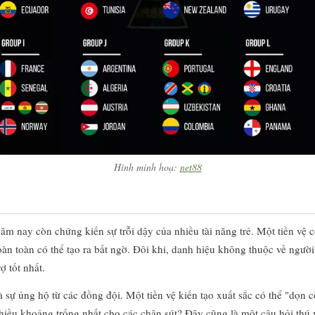
Hình minh hoạ:
net88
ăm nay còn chứng kiến sự trỗi dậy của nhiều tài năng trẻ. Một tiền vệ
àn toàn có thể tạo ra bất ngờ. Đôi khi, danh hiệu không thuộc về người
ợ tốt nhất.
sự ủng hộ từ các đồng đội. Một tiền vệ kiến tạo xuất sắc có thể "dọn c
nhiều khoảng trống nhất cho các chân sút? Đây cũng là một câu hỏi thú 