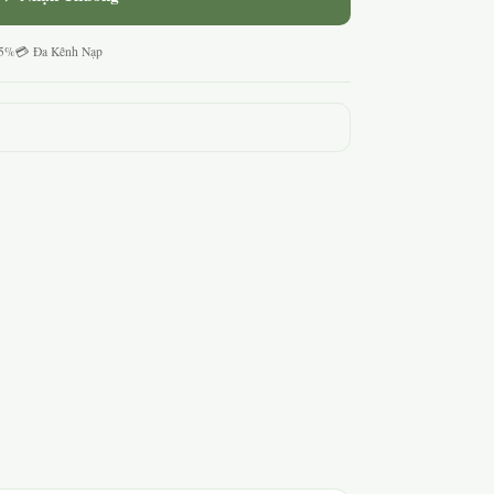
.5%
💳 Đa Kênh Nạp