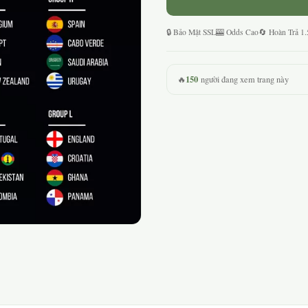
🔒 Bảo Mật SSL
🎰 Odds Cao
🔄 Hoàn Trả 1
150
🔥
người đang xem trang này