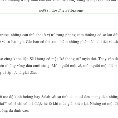
 trước, những cầu thủ chơi ở vị trí trung phong cắm thường có số lần d
 về sự bất ngờ. Các bạn có thể xem thêm những phân tích chi tiết về các
 vô cùng khốc liệt. Sẽ không có một "kẻ thống trị" tuyệt đối. Thay vào 
ến những vòng đấu cuối cùng. Mỗi người một vẻ, mỗi người một điểm mạ
g và áp lực từ giải đấu.
 tốc độ kinh hoàng hay Salah với sự tinh tế, tất cả đều mang đến nhữn
giải?" có lẽ chỉ có thể được hé lộ khi mùa giải khép lại. Nhưng có một 
 bóng đá đỉnh cao.