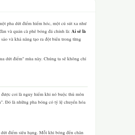
một pha dứt điểm hiểm hóc, một cú sút xa như
Ai sẽ là
 đàn và quán cà phê bóng đá chính là:
sảo và khả năng tạo ra đột biến trong từng
Vua dứt điểm" mùa này. Chúng ta sẽ không chỉ
út được coi là nguy hiểm khi nó buộc thủ môn
". Đó là những pha bóng có tỷ lệ chuyển hóa
 dứt điểm siêu hạng. Mỗi khi bóng đến chân