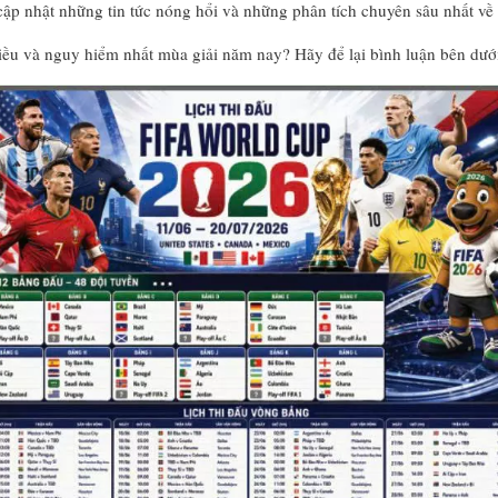
ập nhật những tin tức nóng hổi và những phân tích chuyên sâu nhất về 
hiều và nguy hiểm nhất mùa giải năm nay? Hãy để lại bình luận bên dướ