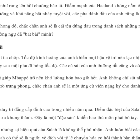
như rung lên hồi chuông báo tử. Điểm mạnh của Haaland không nằm ở 
ởng và khả năng bật nhảy tuyệt vời, các pha đánh đầu của anh cũng là 
hong độ, chắc chắn anh sẽ là cái tên đứng đầu trong danh sách những n
òng ngự đã "bắt bài" mình?
ái
 tia chớp. Tốc độ kinh hoàng của anh khiến mọi hậu vệ trở nên lạc nh
ay sau một pha đi bóng tốc độ. Các cú sút của anh thường rất căng và có
ốt giúp Mbappé trở nên khó lường hơn bao giờ hết. Anh không chỉ sút n
trò trung phong, chắc chắn anh sẽ là một ứng cử viên nặng ký cho danh
y trì đẳng cấp đỉnh cao trong nhiều năm qua. Điểm đặc biệt của Sala
xa khung thành. Đây là một "đặc sản" khiến bao thủ môn phải bó tay.
nhưng sự hiệu quả của Salah là không thể phủ nhận. Anh luôn biết cách
h có thể sẽ là người về đích với tỷ lệ chuyển hóa cơ hội thành bàn thắn