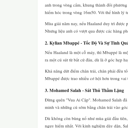
anh trong vòng cấm, khung thành đối phương 
hiểm hóc trong vòng 16m50. Với thể hình lý tư
Mùa giải năm nay, nếu Haaland duy trì được p
Nhưng liệu anh có vượt qua được các hàng ph
2. Kylian Mbappé - Tốc Độ Và Sự Tinh Qu
Nếu Haaland là một cỗ máy, thì Mbappé là một
ra một cú sút từ bất cứ đâu, dù là ở góc hẹp h
Khả năng dứt điểm chân trái, chân phải đều t
Mbappé được trao nhiều cơ hội hơn trong vai 
3. Mohamed Salah - Sát Thủ Thầm Lặng
Đừng quên "Vua Ai Cập". Mohamed Salah đã du
minh và những cú sớm bằng chân trái vào góc 
Dù không còn bùng nổ như mùa giải đầu tiên, 
nguy hiểm nhất. Với kinh nghiệm dày dặn, Sala