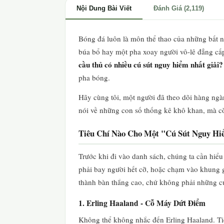
Nội Dung Bài Viết
Đánh Giá (2,119)
Bóng đá luôn là môn thể thao của những bất 
búa bổ hay một pha xoay người vô-lê đẳng cấp
cầu thủ có nhiều cú sút nguy hiểm nhất giải?
pha bóng.
Hãy cùng tôi, một người đã theo dõi hàng ngà
nói về những con số thống kê khô khan, mà c
Tiêu Chí Nào Cho Một "Cú Sút Nguy H
Trước khi đi vào danh sách, chúng ta cần hiểu
phải bay người hết cỡ, hoặc chạm vào khung 
thành bàn thắng cao, chứ không phải những cú 
1. Erling Haaland - Cỗ Máy Dứt Điểm
Không thể không nhắc đến Erling Haaland. Tiề