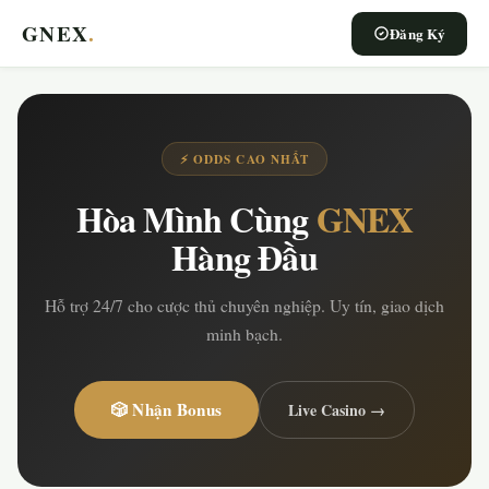
GNEX
.
Đăng Ký
⚡ ODDS CAO NHẤT
Hòa Mình Cùng
GNEX
Hàng Đầu
Hỗ trợ 24/7 cho cược thủ chuyên nghiệp. Uy tín, giao dịch
minh bạch.
🎲 Nhận Bonus
Live Casino →