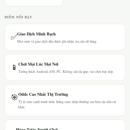
ĐIỂM NỔI BẬT
Giao Dịch Minh Bạch
✅
Mọi cược và giao dịch đều được ghi nhận, tra cứu dễ dàng.
Chơi Mọi Lúc Mọi Nơi
📱
Tương thích Android, iOS, PC. Không cần tải app, vào chơi trực tiếp.
Odds Cao Nhất Thị Trường
🎯
Tỷ lệ cược cạnh tranh nhất, thắng cược nhận thưởng cao hơn các nhà cái
khác.
Hàng Triệu Người Chơi