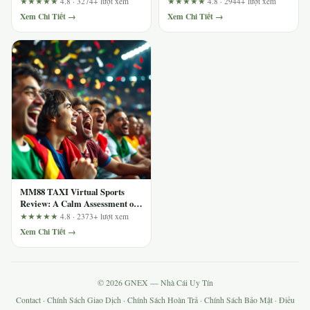
Góc Nhìn Kiểm Tra Và Minh
Before You Bet
★★★★★
4.8 · 3274+ lượt xem
★★★★★
4.8 · 2944+ lượt xem
Bạch
Xem Chi Tiết →
Xem Chi Tiết →
MM88 TAXI Virtual Sports
Review: A Calm Assessment of
Value and Fit
★★★★★
4.8 · 2373+ lượt xem
Xem Chi Tiết →
© 2026 GNEX — Nhà Cái Uy Tín
Contact
·
Chính Sách Giao Dịch
·
Chính Sách Hoàn Trả
·
Chính Sách Bảo Mật
·
Điều