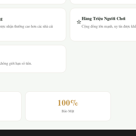
ng
Hàng Triệu Người Chơi
⭐
 cược nhận thưởng cao hơn các nhà cái
Cộng đồng lớn mạnh, uy tín được kh
hông giới hạn số tiền.
100%
Bảo Mật