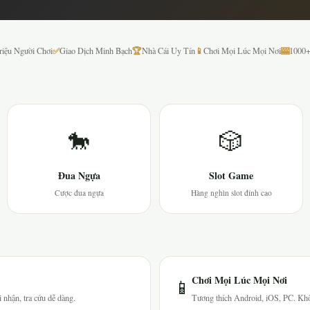
✅
🏆
📱
🎰
riệu Người Chơi
Giao Dịch Minh Bạch
Nhà Cái Uy Tín
Chơi Mọi Lúc Mọi Nơi
1000+
🐎
🎲
Đua Ngựa
Slot Game
Cược đua ngựa
Hàng nghìn slot đỉnh cao
Chơi Mọi Lúc Mọi Nơi
📱
 nhận, tra cứu dễ dàng.
Tương thích Android, iOS, PC. Không