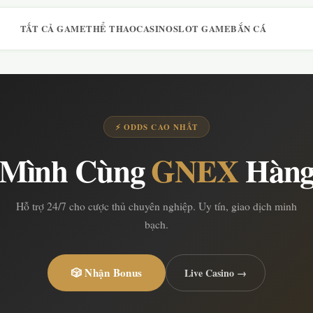
TẤT CẢ GAME
THỂ THAO
CASINO
SLOT GAME
BẮN CÁ
⚡ ODDS CAO NHẤT
 Mình Cùng
GNEX
Hàng
Hỗ trợ 24/7 cho cược thủ chuyên nghiệp. Uy tín, giao dịch minh
bạch.
🎲 Nhận Bonus
Live Casino →