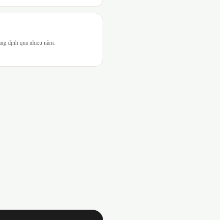
ẳng định qua nhiều năm.