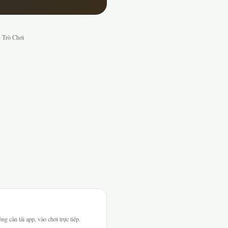
 Trò Chơi
 cần tải app, vào chơi trực tiếp.