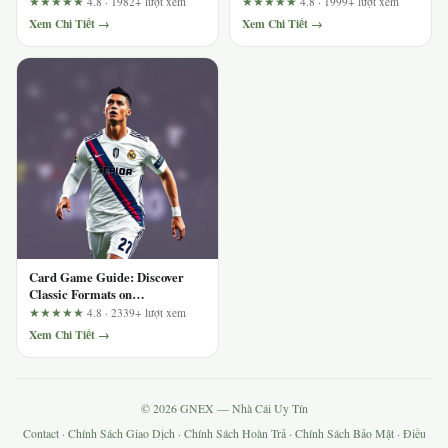
on the Platform and Who Does
Registration, and Everyday Play
★★★★★
4.8 · 1982+ lượt xem
★★★★★
4.8 · 1999+ lượt xem
Not
Xem Chi Tiết →
Xem Chi Tiết →
Card Game Guide: Discover
Classic Formats on
qh88.builders
★★★★★
4.8 · 2339+ lượt xem
Xem Chi Tiết →
© 2026 GNEX — Nhà Cái Uy Tín
Contact
·
Chính Sách Giao Dịch
·
Chính Sách Hoàn Trả
·
Chính Sách Bảo Mật
·
Điều