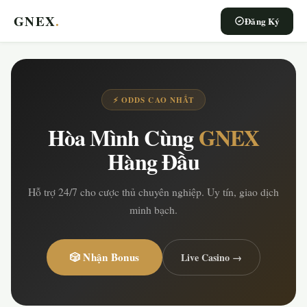
GNEX
.
Đăng Ký
⚡ ODDS CAO NHẤT
Hòa Mình Cùng
GNEX
Hàng Đầu
Hỗ trợ 24/7 cho cược thủ chuyên nghiệp. Uy tín, giao dịch
minh bạch.
🎲 Nhận Bonus
Live Casino →