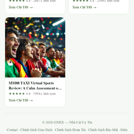
Góc Nhìn Kiểm Tra Và Minh
Before You Bet
★★★★★
4.8 · 2887+ lượt xem
★★★★★
4.8 · 2596+ lượt xem
Bạch
Xem Chi Tiết →
Xem Chi Tiết →
MM88 TAXI Virtual Sports
Review: A Calm Assessment of
Value and Fit
★★★★★
4.8 · 1994+ lượt xem
Xem Chi Tiết →
© 2026 GNEX — Nhà Cái Uy Tín
Contact
·
Chính Sách Giao Dịch
·
Chính Sách Hoàn Trả
·
Chính Sách Bảo Mật
·
Điều