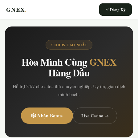
GNEX
.
Đăng Ký
⚡ ODDS CAO NHẤT
Hòa Mình Cùng
GNEX
Hàng Đầu
Hỗ trợ 24/7 cho cược thủ chuyên nghiệp. Uy tín, giao dịch
minh bạch.
🎲 Nhận Bonus
Live Casino →