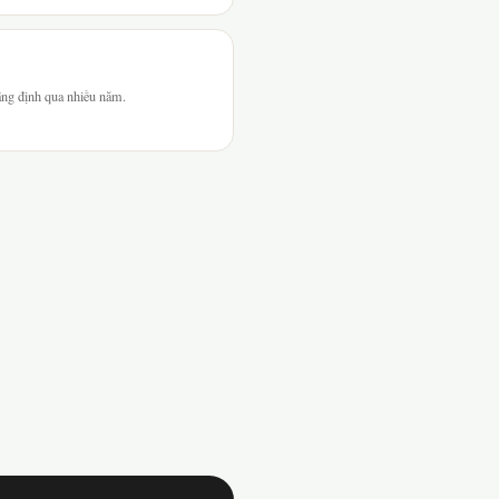
ẳng định qua nhiều năm.