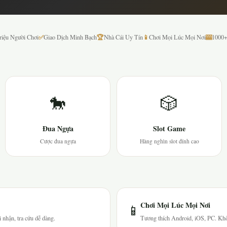
✅
🏆
📱
🎰
riệu Người Chơi
Giao Dịch Minh Bạch
Nhà Cái Uy Tín
Chơi Mọi Lúc Mọi Nơi
1000+
🐎
🎲
Đua Ngựa
Slot Game
Cược đua ngựa
Hàng nghìn slot đỉnh cao
Chơi Mọi Lúc Mọi Nơi
📱
 nhận, tra cứu dễ dàng.
Tương thích Android, iOS, PC. Không