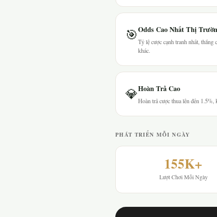
Odds Cao Nhất Thị Trườ
🎯
Tỷ lệ cược cạnh tranh nhất, thắng
khác.
Hoàn Trả Cao
💎
Hoàn trả cược thua lên đến 1.5%, k
PHÁT TRIỂN MỖI NGÀY
155K+
Lượt Chơi Mỗi Ngày