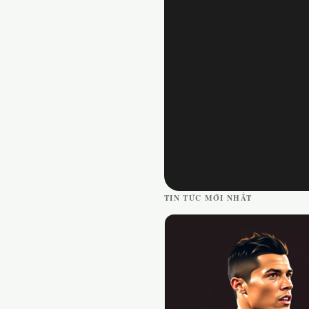
TIN TỨC MỚI NHẤT