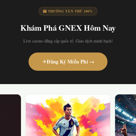
🎰 THƯỞNG TÂN THỦ 100%
Khám Phá GNEX Hôm Nay
Live casino đẳng cấp quốc tế. Giao dịch minh bạch!
Đăng Ký Miễn Phí →