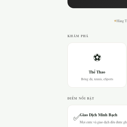
⭐
Hàng T
KHÁM PHÁ
⚽
Thể Thao
Bóng đá, tennis, eSports
ĐIỂM NỔI BẬT
Giao Dịch Minh Bạch
✅
Mọi cược và giao dịch đều được ghi