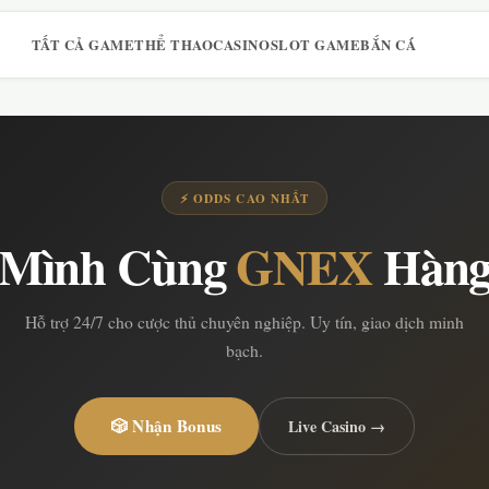
TẤT CẢ GAME
THỂ THAO
CASINO
SLOT GAME
BẮN CÁ
⚡ ODDS CAO NHẤT
 Mình Cùng
GNEX
Hàng
Hỗ trợ 24/7 cho cược thủ chuyên nghiệp. Uy tín, giao dịch minh
bạch.
🎲 Nhận Bonus
Live Casino →