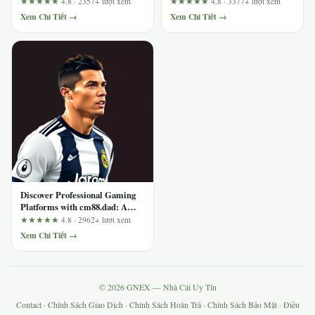
qh88.builders
and Which Players Should Look
★★★★★
4.8 · 2357+ lượt xem
★★★★★
4.8 · 3377+ lượt xem
Elsewhere
Xem Chi Tiết →
Xem Chi Tiết →
Discover Professional Gaming
Platforms with cm88.dad: A
Snapshot, a Checklist, and a
★★★★★
4.8 · 2962+ lượt xem
Reality Check
Xem Chi Tiết →
© 2026 GNEX — Nhà Cái Uy Tín
Contact
·
Chính Sách Giao Dịch
·
Chính Sách Hoàn Trả
·
Chính Sách Bảo Mật
·
Điều