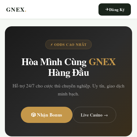
GNEX
.
Đăng Ký
⚡ ODDS CAO NHẤT
Hòa Mình Cùng
GNEX
Hàng Đầu
Hỗ trợ 24/7 cho cược thủ chuyên nghiệp. Uy tín, giao dịch
minh bạch.
🎲 Nhận Bonus
Live Casino →