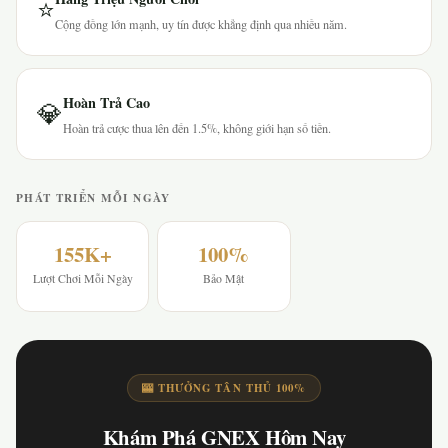
⭐
Cộng đồng lớn mạnh, uy tín được khẳng định qua nhiều năm.
Hoàn Trả Cao
💎
Hoàn trả cược thua lên đến 1.5%, không giới hạn số tiền.
PHÁT TRIỂN MỖI NGÀY
155K+
100%
Lượt Chơi Mỗi Ngày
Bảo Mật
🎰 THƯỞNG TÂN THỦ 100%
Khám Phá GNEX Hôm Nay