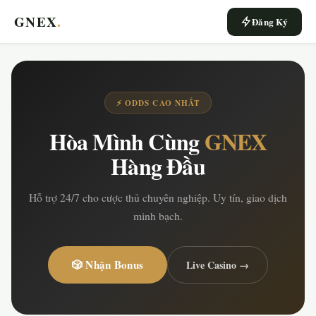
GNEX
.
Đăng Ký
⚡ ODDS CAO NHẤT
Hòa Mình Cùng
GNEX
Hàng Đầu
Hỗ trợ 24/7 cho cược thủ chuyên nghiệp. Uy tín, giao dịch
minh bạch.
🎲 Nhận Bonus
Live Casino →