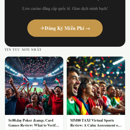
Live casino đẳng cấp quốc tế. Giao dịch minh bạch!
Đăng Ký Miễn Phí →
TIN TỨC MỚI NHẤT
Sc88.day Poker &amp; Card
MM88 TAXI Virtual Sports
Games Review: What to Verify
Review: A Calm Assessment of