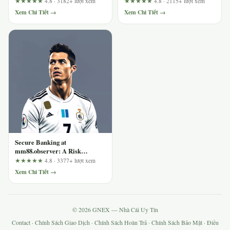
Before You Bet
Value and Fit
★★★★★
4.8 · 3182+ lượt xem
★★★★★
4.8 · 2115+ lượt xem
Xem Chi Tiết →
Xem Chi Tiết →
Secure Banking at
mm88.observer: A Risk
Advisor’s Pragmatic Review
★★★★★
4.8 · 3377+ lượt xem
Xem Chi Tiết →
© 2026 GNEX — Nhà Cái Uy Tín
Contact
·
Chính Sách Giao Dịch
·
Chính Sách Hoàn Trả
·
Chính Sách Bảo Mật
·
Điều