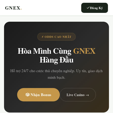
GNEX
.
Đăng Ký
⚡ ODDS CAO NHẤT
Hòa Mình Cùng
GNEX
Hàng Đầu
Hỗ trợ 24/7 cho cược thủ chuyên nghiệp. Uy tín, giao dịch
minh bạch.
🎲 Nhận Bonus
Live Casino →