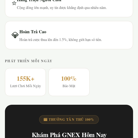
⭐
Cộng đồng lớn mạnh, uy tín được khẳng định qua nhiều năm.
Hoàn Trả Cao
💎
Hoàn trả cược thua lên đến 1.5%, không giới hạn số tiền.
PHÁT TRIỂN MỖI NGÀY
155K+
100%
Lượt Chơi Mỗi Ngày
Bảo Mật
🎰 THƯỞNG TÂN THỦ 100%
Khám Phá GNEX Hôm Nay