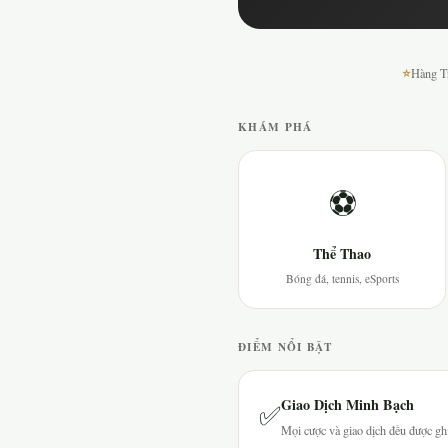
⭐
Hàng T
KHÁM PHÁ
⚽
Thể Thao
Bóng đá, tennis, eSports
ĐIỂM NỔI BẬT
Giao Dịch Minh Bạch
✅
Mọi cược và giao dịch đều được ghi