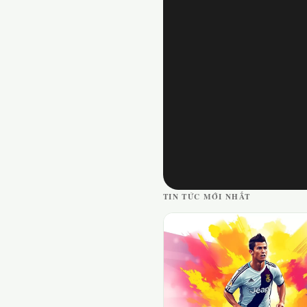
TIN TỨC MỚI NHẤT