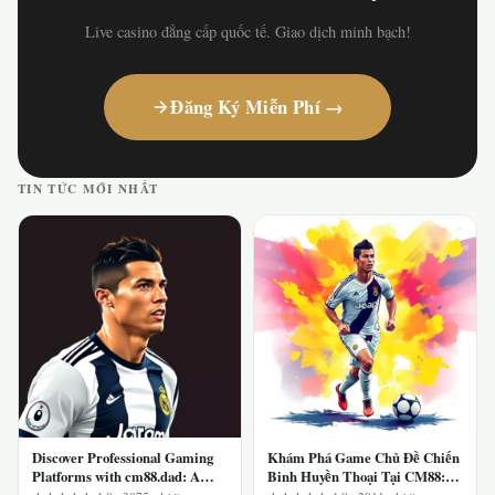
Live casino đẳng cấp quốc tế. Giao dịch minh bạch!
Đăng Ký Miễn Phí →
TIN TỨC MỚI NHẤT
Discover Professional Gaming
Khám Phá Game Chủ Đề Chiến
Platforms with cm88.dad: A
Binh Huyền Thoại Tại CM88: