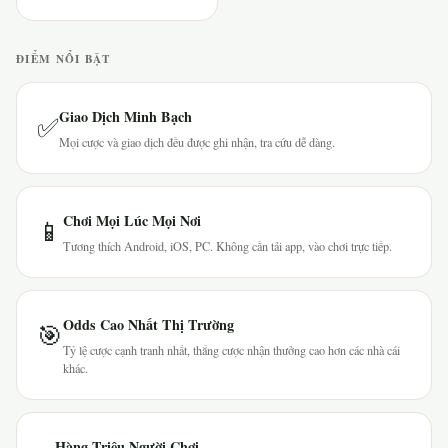
ĐIỂM NỔI BẬT
Giao Dịch Minh Bạch
✅
Mọi cược và giao dịch đều được ghi nhận, tra cứu dễ dàng.
Chơi Mọi Lúc Mọi Nơi
📱
Tương thích Android, iOS, PC. Không cần tải app, vào chơi trực tiếp.
Odds Cao Nhất Thị Trường
🎯
Tỷ lệ cược cạnh tranh nhất, thắng cược nhận thưởng cao hơn các nhà cái
khác.
Hàng Triệu Người Chơi