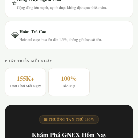
⭐
Cộng đồng lớn mạnh, uy tín được khẳng định qua nhiều năm.
Hoàn Trả Cao
💎
Hoàn trả cược thua lên đến 1.5%, không giới hạn số tiền.
PHÁT TRIỂN MỖI NGÀY
155K+
100%
Lượt Chơi Mỗi Ngày
Bảo Mật
🎰 THƯỞNG TÂN THỦ 100%
Khám Phá GNEX Hôm Nay