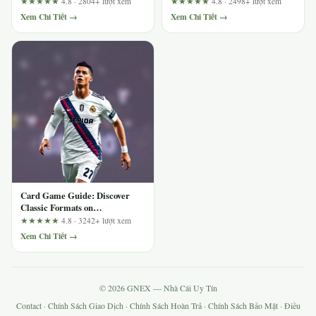
on the Platform and Who Does
Registration, and Everyday Play
★★★★★
4.8 · 2804+ lượt xem
★★★★★
4.8 · 2498+ lượt xem
Not
Xem Chi Tiết →
Xem Chi Tiết →
Card Game Guide: Discover
Classic Formats on
qh88.builders
★★★★★
4.8 · 3242+ lượt xem
Xem Chi Tiết →
© 2026 GNEX — Nhà Cái Uy Tín
Contact
·
Chính Sách Giao Dịch
·
Chính Sách Hoàn Trả
·
Chính Sách Bảo Mật
·
Điều