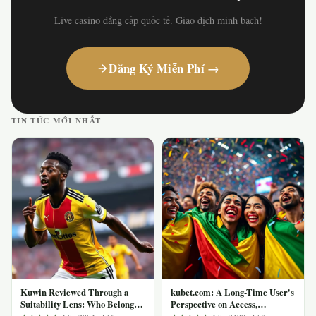
Live casino đẳng cấp quốc tế. Giao dịch minh bạch!
Đăng Ký Miễn Phí →
TIN TỨC MỚI NHẤT
Kuwin Reviewed Through a
kubet.com: A Long-Time User's
Suitability Lens: Who Belongs
Perspective on Access,