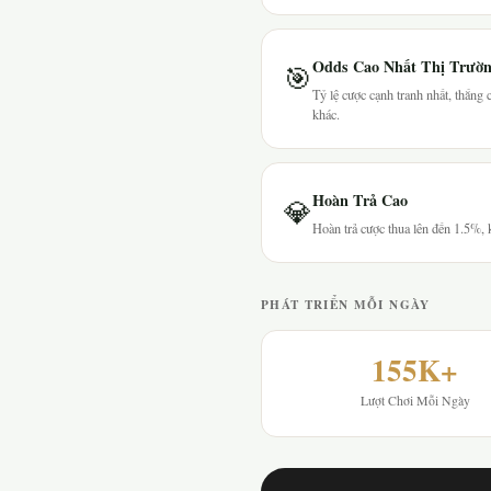
Odds Cao Nhất Thị Trườ
🎯
Tỷ lệ cược cạnh tranh nhất, thắng
khác.
Hoàn Trả Cao
💎
Hoàn trả cược thua lên đến 1.5%, k
PHÁT TRIỂN MỖI NGÀY
155K+
Lượt Chơi Mỗi Ngày