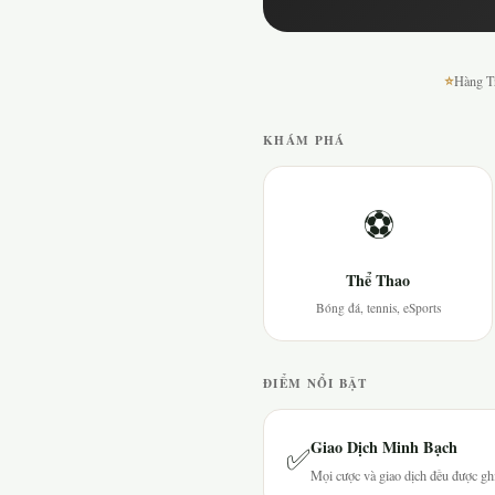
⭐
Hàng T
KHÁM PHÁ
⚽
Thể Thao
Bóng đá, tennis, eSports
ĐIỂM NỔI BẬT
Giao Dịch Minh Bạch
✅
Mọi cược và giao dịch đều được ghi