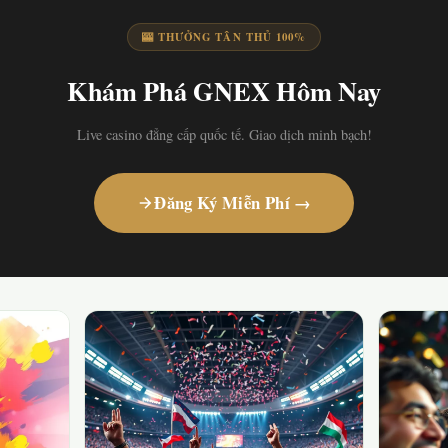
🎰 THƯỞNG TÂN THỦ 100%
Khám Phá GNEX Hôm Nay
Live casino đẳng cấp quốc tế. Giao dịch minh bạch!
Đăng Ký Miễn Phí →