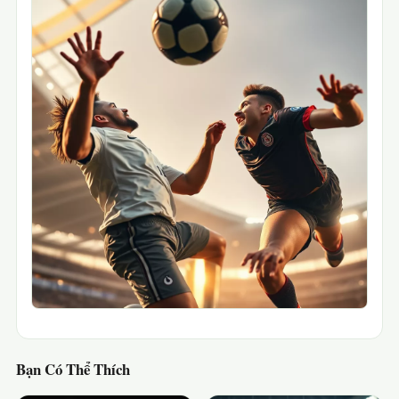
Bạn Có Thể Thích