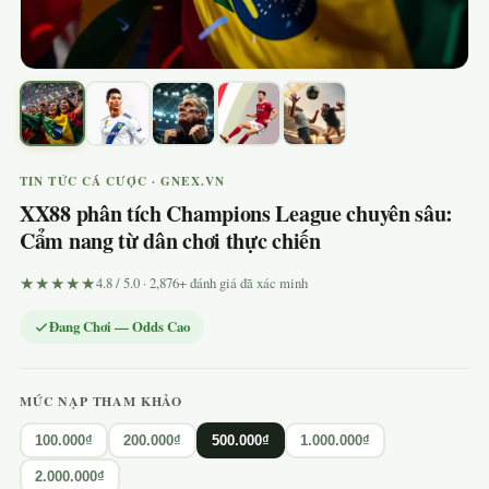
TIN TỨC CÁ CƯỢC · GNEX.VN
XX88 phân tích Champions League chuyên sâu:
Cẩm nang từ dân chơi thực chiến
★★★★★
4.8 / 5.0 · 2,876+ đánh giá đã xác minh
Đang Chơi — Odds Cao
MỨC NẠP THAM KHẢO
100.000₫
200.000₫
500.000₫
1.000.000₫
2.000.000₫