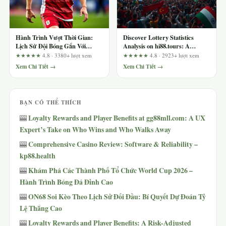
Hành Trình Vượt Thời Gian:
Discover Lottery Statistics
Lịch Sử Đội Bóng Gắn Với
Analysis on hi88.tours: A
Truyền Thống Và Bản Sắc Thi
Transparent Risk-Management
★★★★★
4.8 · 3380+ lượt xem
★★★★★
4.8 · 2923+ lượt xem
Đấu Cùng LU88
Review
Xem Chi Tiết →
Xem Chi Tiết →
BẠN CÓ THỂ THÍCH
Loyalty Rewards and Player Benefits at gg88mll.com: A UX
🎰
Expert’s Take on Who Wins and Who Walks Away
Comprehensive Casino Review: Software & Reliability –
🎰
kp88.health
Khám Phá Các Thành Phố Tổ Chức World Cup 2026 –
🎰
Hành Trình Bóng Đá Đỉnh Cao
ON68 Soi Kèo Theo Lịch Sử Đối Đầu: Bí Quyết Dự Đoán Tỷ
🎰
Lệ Thắng Cao
Loyalty Rewards and Player Benefits: A Risk-Adjusted
🎰