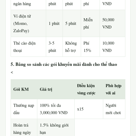
ngân hàng
phút
phút
phí
VNĐ
Ví điện tử
Miễn
50,000
(Momo,
1 phút
5 phút
phí
VNĐ
ZaloPay)
Thẻ cào điện
3-5
Không
Phí
10,000
thoại
phút
hỗ trợ
15%
VNĐ
5. Bảng so sánh các gói khuyến mãi dành cho thể thao
<
Điều kiện
Phù hợp
Gói KM
Giá trị
vòng cược
với ai
Thưởng nạp
100% tối đa
Người
x15
đầu
3,000,000 VNĐ
mới chơi
Hoàn trả
1.5% không giới
hàng ngày
hạn