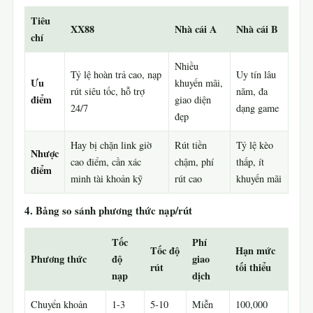
Tiêu
XX88
Nhà cái A
Nhà cái B
chí
Nhiều
Tỷ lệ hoàn trả cao, nạp
Uy tín lâu
Ưu
khuyến mãi,
rút siêu tốc, hỗ trợ
năm, đa
điểm
giao diện
24/7
dạng game
đẹp
Hay bị chặn link giờ
Rút tiền
Tỷ lệ kèo
Nhược
cao điểm, cần xác
chậm, phí
thấp, ít
điểm
minh tài khoản kỹ
rút cao
khuyến mãi
4. Bảng so sánh phương thức nạp/rút
Tốc
Phí
Tốc độ
Hạn mức
Phương thức
độ
giao
rút
tối thiểu
nạp
dịch
Chuyển khoản
1-3
5-10
Miễn
100,000