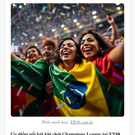
Hình minh hoạ:
XX88.com.de
Ưu điểm nổi bật khi chơi Champions League tại XX88