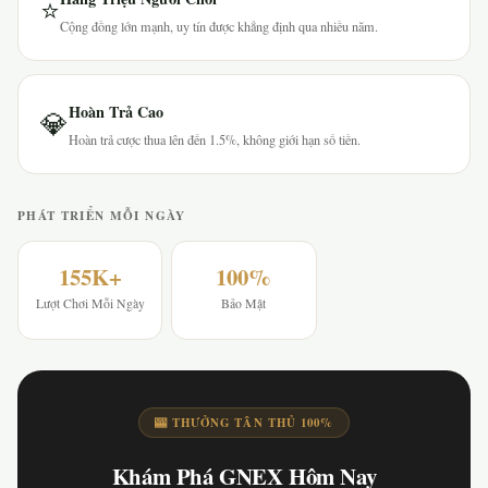
⭐
Cộng đồng lớn mạnh, uy tín được khẳng định qua nhiều năm.
Hoàn Trả Cao
💎
Hoàn trả cược thua lên đến 1.5%, không giới hạn số tiền.
PHÁT TRIỂN MỖI NGÀY
155K+
100%
Lượt Chơi Mỗi Ngày
Bảo Mật
🎰 THƯỞNG TÂN THỦ 100%
Khám Phá GNEX Hôm Nay