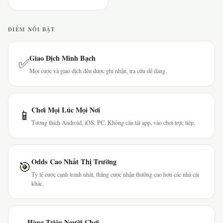
ĐIỂM NỔI BẬT
Giao Dịch Minh Bạch
✅
Mọi cược và giao dịch đều được ghi nhận, tra cứu dễ dàng.
Chơi Mọi Lúc Mọi Nơi
📱
Tương thích Android, iOS, PC. Không cần tải app, vào chơi trực tiếp.
Odds Cao Nhất Thị Trường
🎯
Tỷ lệ cược cạnh tranh nhất, thắng cược nhận thưởng cao hơn các nhà cái
khác.
Hàng Triệu Người Chơi