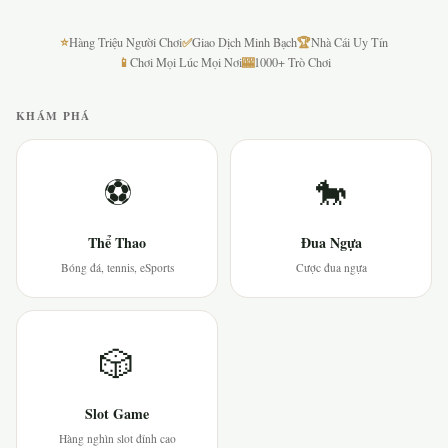
⭐
✅
🏆
Hàng Triệu Người Chơi
Giao Dịch Minh Bạch
Nhà Cái Uy Tín
📱
🎰
Chơi Mọi Lúc Mọi Nơi
1000+ Trò Chơi
KHÁM PHÁ
⚽
🐎
Thể Thao
Đua Ngựa
Bóng đá, tennis, eSports
Cược đua ngựa
🎲
Slot Game
Hàng nghìn slot đỉnh cao