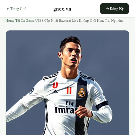
gnex.vn
.
Trang Chủ
Đăng Ký
Home
›
Tất Cả Game
›
U888 Cập Nhật Baccarat Live Không Giới Hạn: Trải Nghiệm