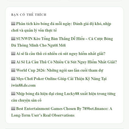
BẠN CÓ THỂ THÍCH
Phân tích kèo bóng đá mỗi ngày: Đánh giá độ khó, nhịp
🎰
chơi và quản lý vốn thực tế
SUNWIN Kèo Tổng Bàn Thắng Dễ Hiểu – Cá Cược Bóng
🎰
Đá Thông Minh Cho Người Mới
Ai sẽ là cầu thủ có nhiều cú sút nguy hiểm nhất giải?
🎰
Ai Sẽ Là Cầu Thủ Có Nhiều Cú Sút Nguy Hiểm Nhất Giải?
🎰
World Cup 2026: Những ngôi sao lần cuối tham dự
🎰
Mẹo Chơi Poker Online Giúp Cải Thiện Kỹ Năng Tại
🎰
iwin88.de.com
Nhịp bóng đá hiện đại cùng Lucky88 xuất hiện trong từng
🎰
câu chuyện sân cỏ
Best Entertainment Games Chosen By 789bet.finance: A
🎰
Long-Term User’s Real Observations