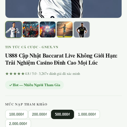
TIN TỨC CÁ CƯỢC · GNEX.VN
U888 Cập Nhật Baccarat Live Không Giới Hạn:
Trải Nghiệm Casino Đỉnh Cao Mọi Lúc
★★★★★
4.8 / 5.0 · 3,267+ đánh giá đã xác minh
Hot — Nhiều Người Tham Gia
MỨC NẠP THAM KHẢO
100.000₫
200.000₫
500.000₫
1.000.000₫
2.000.000₫