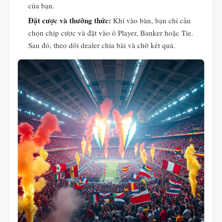
của bạn.
Đặt cược và thưởng thức:
Khi vào bàn, bạn chỉ cần
chọn chip cược và đặt vào ô Player, Banker hoặc Tie.
Sau đó, theo dõi dealer chia bài và chờ kết quả.