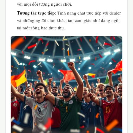
với mọi đối tượng người chơi.
Tương tác trực tiếp:
Tính năng chat trực tiếp với dealer
và những người chơi khác, tạo cảm giác như đang ngồi
tại một sòng bạc thực thụ.