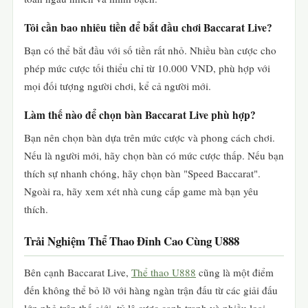
Tôi cần bao nhiêu tiền để bắt đầu chơi Baccarat Live?
Bạn có thể bắt đầu với số tiền rất nhỏ. Nhiều bàn cược cho
phép mức cược tối thiểu chỉ từ 10.000 VND, phù hợp với
mọi đối tượng người chơi, kể cả người mới.
Làm thế nào để chọn bàn Baccarat Live phù hợp?
Bạn nên chọn bàn dựa trên mức cược và phong cách chơi.
Nếu là người mới, hãy chọn bàn có mức cược thấp. Nếu bạn
thích sự nhanh chóng, hãy chọn bàn "Speed Baccarat".
Ngoài ra, hãy xem xét nhà cung cấp game mà bạn yêu
thích.
Trải Nghiệm Thể Thao Đỉnh Cao Cùng U888
Bên cạnh Baccarat Live,
Thể thao U888
cũng là một điểm
đến không thể bỏ lỡ với hàng ngàn trận đấu từ các giải đấu