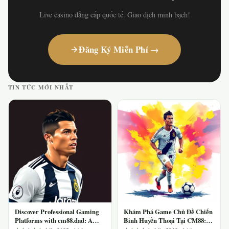
Live casino đẳng cấp quốc tế. Giao dịch minh bạch!
Đăng Ký Miễn Phí →
TIN TỨC MỚI NHẤT
Discover Professional Gaming
Khám Phá Game Chủ Đề Chiến
Platforms with cm88.dad: A
Binh Huyền Thoại Tại CM88: